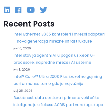
Linkedin
Facebook
YouTube
Twitter
Recent Posts
Intel Ethernet E835 kontroleri i mrežni adapteri
– nova generacija mrežne infrastrukture
јун 16, 2026
Intel stavlja agentni AI u pogon uz Xeon 6+
procesore, napredne mreže i AI sisteme
јун 8, 2026
Intel® Core™ Ultra 200S Plus: izuzetne gejming
performanse tamo gde je najvažnije
мај 25, 2026
Budućnost data centara i primena veštačke
inteligencije u fokusu ASBIS partnerskog skupa