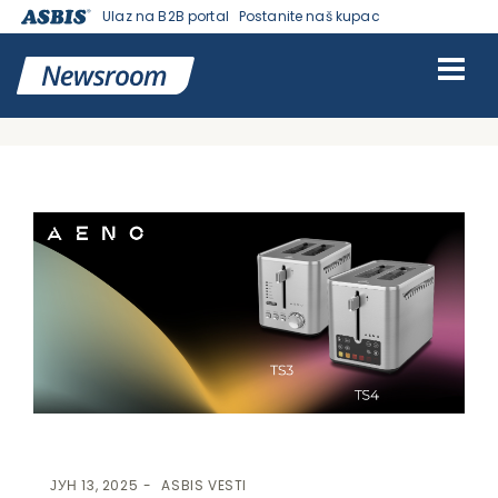
Ulaz na B2B portal
Postanite naš kupac
VESTI | ASBIS SRBIJA
>
ASBIS VESTI
> AENO PROŠIRUJE
ASORTIMAN KUHINJSKIH UREĐAJA INOVATIVNIM MODELIMA
TOSTERA
ЈУН 13, 2025
ASBIS VESTI