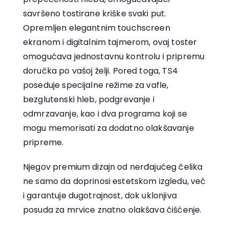
savršeno tostirane kriške svaki put.
Opremljen elegantnim touchscreen
ekranom i digitalnim tajmerom, ovaj toster
omogućava jednostavnu kontrolu i pripremu
doručka po vašoj želji. Pored toga, TS4
poseduje specijalne režime za vafle,
bezglutenski hleb, podgrevanje i
odmrzavanje, kao i dva programa koji se
mogu memorisati za dodatno olakšavanje
pripreme.
Njegov premium dizajn od nerđajućeg čelika
ne samo da doprinosi estetskom izgledu, već
i garantuje dugotrajnost, dok uklonjiva
posuda za mrvice znatno olakšava čišćenje.