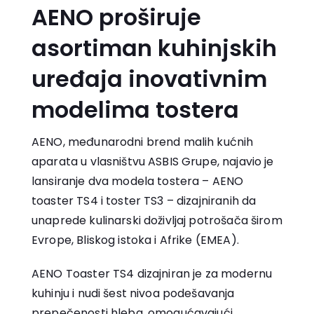
AENO proširuje
asortiman kuhinjskih
uređaja inovativnim
modelima tostera
AENO, međunarodni brend malih kućnih
aparata u vlasništvu ASBIS Grupe, najavio je
lansiranje dva modela tostera – AENO
toaster TS4 i toster TS3 – dizajniranih da
unaprede kulinarski doživljaj potrošača širom
Evrope, Bliskog istoka i Afrike (EMEA).
AENO Toaster TS4 dizajniran je za modernu
kuhinju i nudi šest nivoa podešavanja
prepečenosti hleba, omogućavajući