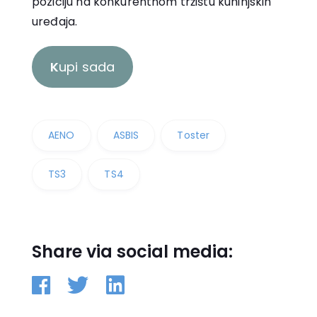
poziciju na konkurentnom tržištu kuhinjskih
uređaja.
K
upi sada
AENO
ASBIS
Toster
TS3
TS4
Share via social media: