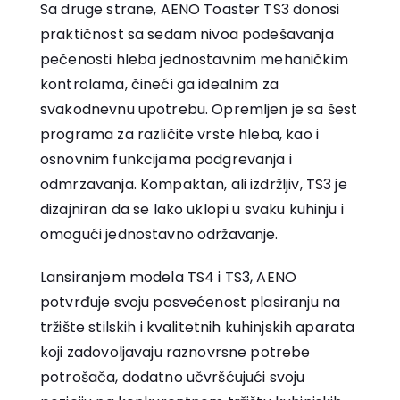
Sa druge strane, AENO Toaster TS3 donosi
praktičnost sa sedam nivoa podešavanja
pečenosti hleba jednostavnim mehaničkim
kontrolama, čineći ga idealnim za
svakodnevnu upotrebu. Opremljen je sa šest
programa za različite vrste hleba, kao i
osnovnim funkcijama podgrevanja i
odmrzavanja. Kompaktan, ali izdržljiv, TS3 je
dizajniran da se lako uklopi u svaku kuhinju i
omogući jednostavno održavanje.
Lansiranjem modela TS4 i TS3, AENO
potvrđuje svoju posvećenost plasiranju na
tržište stilskih i kvalitetnih kuhinjskih aparata
koji zadovoljavaju raznovrsne potrebe
potrošača, dodatno učvršćujući svoju