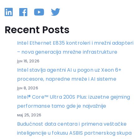
Linkedin
Facebook
YouTube
Twitter
Recent Posts
Intel Ethernet E835 kontroleri i mrežni adapteri
– nova generacija mrežne infrastrukture
јун 16, 2026
Intel stavlja agentni AI u pogon uz Xeon 6+
procesore, napredne mreže i AI sisteme
јун 8, 2026
Intel® Core™ Ultra 200S Plus: izuzetne gejming
performanse tamo gde je najvažnije
мај 25, 2026
Budućnost data centara i primena veštačke
inteligencije u fokusu ASBIS partnerskog skupa