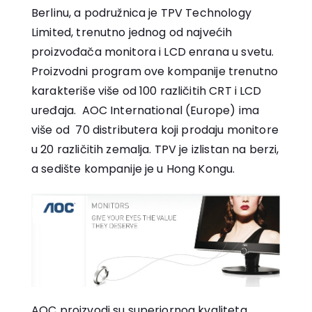
Berlinu, a podružnica je TPV Technology
Limited, trenutno jednog od najvećih
proizvođača monitora i LCD enrana u svetu.
Proizvodni program ove kompanije trenutno
karakteriše više od 100 različitih CRT i LCD
uređaja. AOC International (Europe) ima
više od 70 distributera koji prodaju monitore
u 20 različitih zemalja. TPV je izlistan na berzi,
a sedište kompanije je u Hong Kongu.
AOC proizvodi su superiornog kvaliteta,