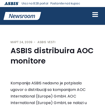
Ulaz na B2B portal
Postanite naš kupac
VESTI | ASBIS SRBIJA
>
ASBIS VESTI
> ASBIS DISTRIBUIRA AOC
MONITORE
МАРТ 24, 2009
ASBIS VESTI
ASBIS distribuira AOC
monitore
Kompanija ASBIS nedavno je potpisala
ugovor o distribuciji sa kompanijom AOC
International (Europe) GmbH. AOC
International (Europe) GmbH, se nalazi u