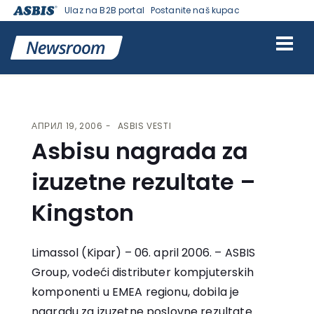
Ulaz na B2B portal
Postanite naš kupac
VESTI | ASBIS SRBIJA
>
ASBIS VESTI
> ASBISU NAGRADA ZA
IZUZETNE REZULTATE – KINGSTON
АПРИЛ 19, 2006
ASBIS VESTI
Asbisu nagrada za
izuzetne rezultate –
Kingston
Limassol (Kipar) – 06. april 2006. – ASBIS
Group, vodeći distributer kompjuterskih
komponenti u EMEA regionu, dobila je
nagradu za izuzetne poslovne rezultate