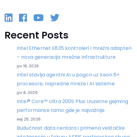
Linkedin
Facebook
YouTube
Twitter
Recent Posts
Intel Ethernet E835 kontroleri i mrežni adapteri
– nova generacija mrežne infrastrukture
јун 16, 2026
Intel stavlja agentni AI u pogon uz Xeon 6+
procesore, napredne mreže i AI sisteme
јун 8, 2026
Intel® Core™ Ultra 200S Plus: izuzetne gejming
performanse tamo gde je najvažnije
мај 25, 2026
Budućnost data centara i primena veštačke
inteligencije u fokusu ASBIS partnerskog skupa