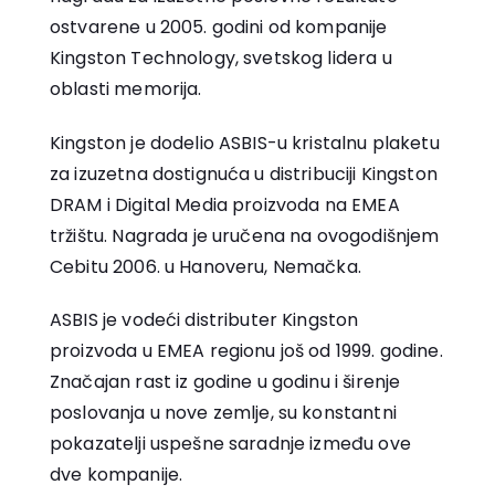
ostvarene u 2005. godini od kompanije
Kingston Technology, svetskog lidera u
oblasti memorija.
Kingston je dodelio ASBIS-u kristalnu plaketu
za izuzetna dostignuća u distribuciji Kingston
DRAM i Digital Media proizvoda na EMEA
tržištu. Nagrada je uručena na ovogodišnjem
Cebitu 2006. u Hanoveru, Nemačka.
ASBIS je vodeći distributer Kingston
proizvoda u EMEA regionu još od 1999. godine.
Značajan rast iz godine u godinu i širenje
poslovanja u nove zemlje, su konstantni
pokazatelji uspešne saradnje između ove
dve kompanije.