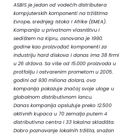
ASBIS je jedan od vodećih distributera
kompjuterskih komponenti na tržištima
Evrope, srednjeg Istoka I Afrike (EMEA).
Kompanija u privatnom vlasništvu i
sedištem na Kipru, osnovana je 1990.
godine kao proizvođač komponenti za
industriju hard diskova i danas ima 38 firmi
u 26 država. Sa više od 15.000 proizvoda u
protfoliju i ostvarenim prometom u 2005.
godini od 930 miliona dolara, ova
kompanija pokazuje značaj svoje uloge u
globalnom distributivnom lancu.
Danas kompanija opslužuje preko 12.500
aktivnih kupaca u 70 zemalja putem 4
distributivna centra i 33 lokalna skladišta.
Dobro poznavanje lokalnih tržišta, snažan