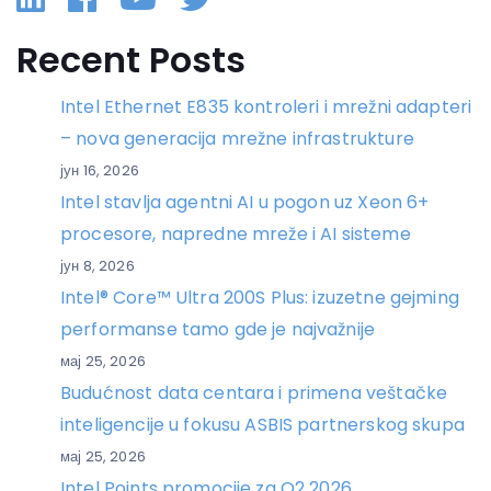
Recent Posts
Intel Ethernet E835 kontroleri i mrežni adapteri
– nova generacija mrežne infrastrukture
јун 16, 2026
Intel stavlja agentni AI u pogon uz Xeon 6+
procesore, napredne mreže i AI sisteme
јун 8, 2026
Intel® Core™ Ultra 200S Plus: izuzetne gejming
performanse tamo gde je najvažnije
мај 25, 2026
Budućnost data centara i primena veštačke
inteligencije u fokusu ASBIS partnerskog skupa
мај 25, 2026
Intel Points promocije za Q2 2026