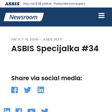
Ulaz na B2B portal
Postanite naš kupac
VESTI | ASBIS SRBIJA
>
ASBIS VESTI
> ASBIS SPECIJALKA #34
АВГУСТ 19, 2004
ASBIS VESTI
ASBIS Specijalka #34
Share via social media:
Linkedin
Facebook
YouTube
Twitter