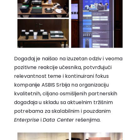
Događaj je naišao na izuzetan odziv i veoma
pozitivne reakcije učesnika, potvrđujući
relevantnost teme i kontinuirani fokus
kompanije ASBIS Srbija na organizaciju
kvalitetnih, ciljano osmišljenih partnerskih
događaja u skladu sa aktuelnim tržišnim
potrebama za skalabilnim i pouzdanim
Enterprise
i
Data Center
rešenjima.