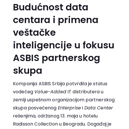
Budućnost data
centara i primena
veštačke
inteligencije u fokusu
ASBIS partnerskog
skupa
Kompanija ASBIS Srbija potvrdila je status
vodećeg
Value-Added
IT distributera u
zemlji uspešnom organizacijom partnerskog
skupa posvećenog
Enterprise
i
Data Center
rešenjima, održanog 13. maja u hotelu
Radisson Collection u Beogradu. Događaj je