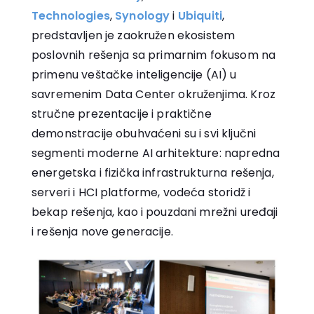
Technologies
,
Synology
i
Ubiquiti
,
predstavljen je zaokružen ekosistem
poslovnih rešenja sa primarnim fokusom na
primenu veštačke inteligencije (AI) u
savremenim Data Center okruženjima. Kroz
stručne prezentacije i praktične
demonstracije obuhvaćeni su i svi ključni
segmenti moderne AI arhitekture: napredna
energetska i fizička infrastrukturna rešenja,
serveri i HCI platforme, vodeća storidž i
bekap rešenja, kao i pouzdani mrežni uređaji
i rešenja nove generacije.