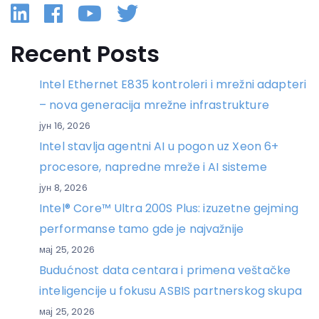
Linkedin
Facebook
YouTube
Twitter
Recent Posts
Intel Ethernet E835 kontroleri i mrežni adapteri
– nova generacija mrežne infrastrukture
јун 16, 2026
Intel stavlja agentni AI u pogon uz Xeon 6+
procesore, napredne mreže i AI sisteme
јун 8, 2026
Intel® Core™ Ultra 200S Plus: izuzetne gejming
performanse tamo gde je najvažnije
мај 25, 2026
Budućnost data centara i primena veštačke
inteligencije u fokusu ASBIS partnerskog skupa
мај 25, 2026