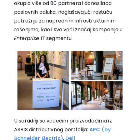
okupio više od 80 partnera i donosilaca
poslovnih odluka, naglašavajući rastuću
potražnju za naprednim infrastrukturnim
rešenjima, kao i sve veći značaj kompanije u
Enterprise
IT segmentu.
U saradnji sa vodećim proizvođačima iz
ASBIS distributivnog portfolija:
APC (by
Schneider Electric)
,
Dell