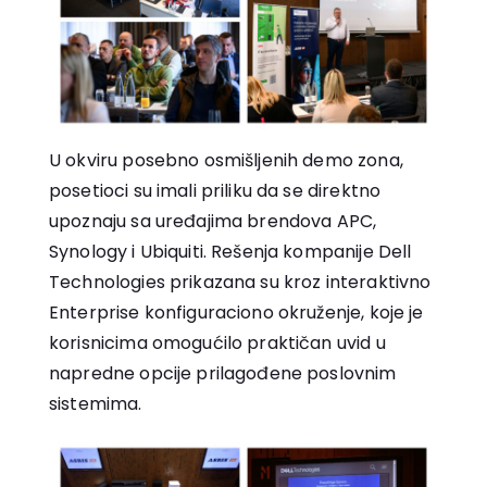
U okviru posebno osmišljenih demo zona,
posetioci su imali priliku da se direktno
upoznaju sa uređajima brendova APC,
Synology i Ubiquiti. Rešenja kompanije Dell
Technologies prikazana su kroz interaktivno
Enterprise konfiguraciono okruženje, koje je
korisnicima omogućilo praktičan uvid u
napredne opcije prilagođene poslovnim
sistemima.