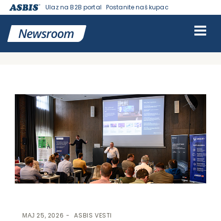
Ulaz na B2B portal
Postanite naš kupac
VESTI | ASBIS SRBIJA
>
ASBIS VESTI
> BUDUĆNOST DATA CENTARA
I PRIMENA VEŠTAČKE INTELIGENCIJE U FOKUSU ASBIS
PARTNERSKOG SKUPA
МАЈ 25, 2026
ASBIS VESTI