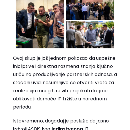
Ovaj skup je još jednom pokazao da uspešne
inicijative i direktna razmena znanja ključno
utiču na produbljivanje partnerskih odnosa, a
stečeni uvidi nesumnjivo će otvoriti vrata za
realizaciju mnogih novih projekata koji će
oblikovati domaće IT tržište u narednom
periodu.
Istovremeno, događaj je poslužio da jasno
izdvoji ASBIS kao
jedinstvenog IT