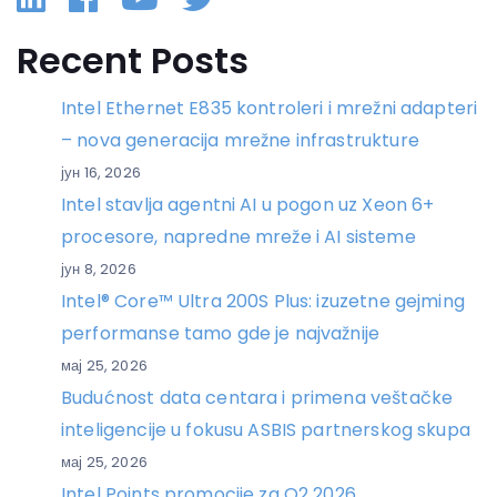
Recent Posts
Intel Ethernet E835 kontroleri i mrežni adapteri
– nova generacija mrežne infrastrukture
јун 16, 2026
Intel stavlja agentni AI u pogon uz Xeon 6+
procesore, napredne mreže i AI sisteme
јун 8, 2026
Intel® Core™ Ultra 200S Plus: izuzetne gejming
performanse tamo gde je najvažnije
мај 25, 2026
Budućnost data centara i primena veštačke
inteligencije u fokusu ASBIS partnerskog skupa
мај 25, 2026
Intel Points promocije za Q2 2026