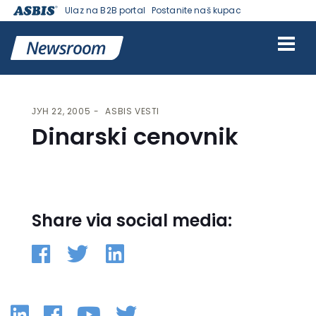
Ulaz na B2B portal
Postanite naš kupac
VESTI | ASBIS SRBIJA
>
ASBIS VESTI
> DINARSKI CENOVNIK
ЈУН 22, 2005
ASBIS VESTI
Dinarski cenovnik
Share via social media:
Linkedin
Facebook
YouTube
Twitter