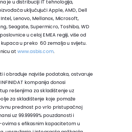
 je u distribuciji IT tehnologija,
oizvođača uključujući Apple, AMD, Dell
Intel, Lenovo, Mellanox, Microsoft,
ung, Seagate, Supermicro, Toshiba, WD
oslovnice u celoj EMEA regiji, više od
h kupaca u preko 60 zemalja u svijetu.
anicu at
www.asbis.com
.
ti i obrađuje najviše podataka, ostvaruje
 INFINIDAT kompanija donosi
stup rešenjima za skladištenje uz
polje za skladištenje koje pomaže
ivnu prednost po vrlo pristupačnoj
mansi uz 99.99999% pouzdanosti i
B-ovima s efikasnim kapacitetom u
 upravljanje i integracija aplikacija