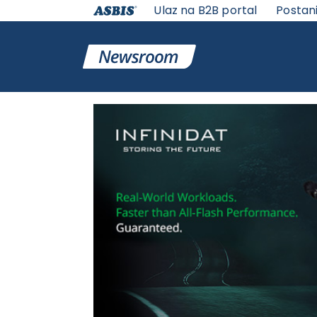
Ulaz na B2B portal
Postan
VESTI | ASBIS SRBIJA
>
ASBIS VESTI
> INFINIDAT U ASB