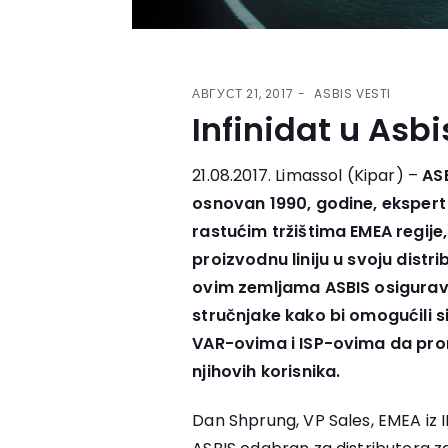
АВГУСТ 21, 2017
ASBIS VESTI
Infinidat u Asbi
21.08.2017. Limassol (Kipar) –
ASB
osnovan 1990, godine, ekspert u
rastućim tržištima EMEA regije,
proizvodnu liniju u svoju distri
ovim zemljama ASBIS osigurava
stručnjake kako bi omogućili 
VAR-ovima i ISP-ovima da pro
njihovih korisnika.
Dan Shprung, VP Sales, EMEA iz IN