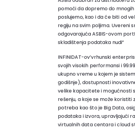
ASBIS odabran za distributera z
pomoći da dopremo do mnogih t
poslujemo, kao i da će biti od v
regiju na svim poljima. Uvereni 
odgovarajuća ASBIS-ovom portfo
skladištenja podataka nudi”
INFINIDAT-ov’vrhunski enterprise
svojih visokih performansi i 99
ukupno vreme u kojem je sistem
godišnje), dostupnosti inovativne
velike kapacitete i mogućnosti 
rešenju, a koje se može koristiti 
potreba kao što je Big Data, os
podataka i izvora, upravljajući
virtualnih data centara i cloud 