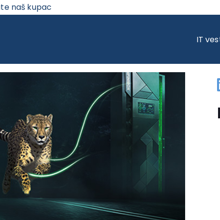
ite naš kupac
ISU!
IT ves