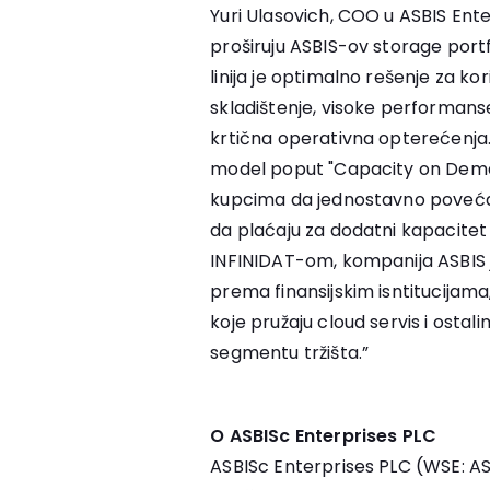
Yuri Ulasovich, COO u ASBIS Enter
proširuju ASBIS-ov storage portf
linija je optimalno rešenje za kor
skladištenje, visoke performan
krtična operativna opterećenja. 
model poput "Capacity on Demand
kupcima da jednostavno povećaj
da plaćaju za dodatni kapacitet
INFINIDAT-om, kompanija ASBI
prema finansijskim isntitucija
koje pružaju cloud servis i ost
segmentu tržišta.”
O ASBISc Enterprises PLC
ASBISc Enterprises PLC (WSE: AS