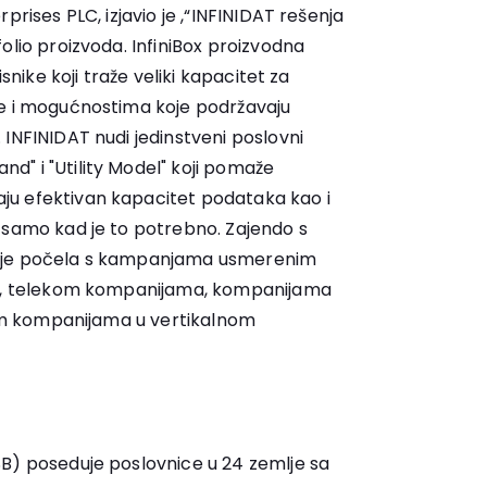
prises PLC, izjavio je ,“INFINIDAT rešenja
olio proizvoda. InfiniBox proizvodna
isnike koji traže veliki kapacitet za
se i mogućnostima koje podržavaju
INFINIDAT nudi jedinstveni poslovni
" i "Utility Model" koji pomaže
u efektivan kapacitet podataka kao i
 samo kad je to potrebno. Zajendo s
S je počela s kampanjama usmerenim
ma, telekom kompanijama, kompanijama
alim kompanijama u vertikalnom
B) poseduje poslovnice u 24 zemlje sa