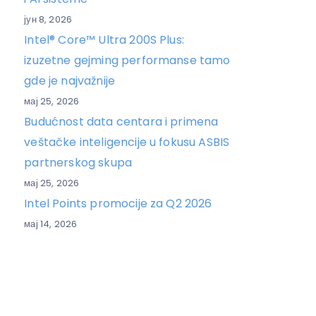
јун 8, 2026
Intel® Core™ Ultra 200S Plus:
izuzetne gejming performanse tamo
gde je najvažnije
мај 25, 2026
Budućnost data centara i primena
veštačke inteligencije u fokusu ASBIS
partnerskog skupa
мај 25, 2026
Intel Points promocije za Q2 2026
мај 14, 2026