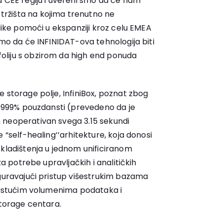
a CEE regiju i uvereni smo da će nam
ržišta na kojima trenutno ne
elike pomoći u ekspanziji kroz celu EMEA
smo da će INFINIDAT-ova tehnologija biti
liju s obzirom da high end ponuda
 storage polje, InfiniBox, poznat zbog
.99999% pouzdansti (prevedeno da je
 neoperativan svega 3.15 sekundi
 “self-healing’’arhitekture, koja donosi
skladištenja u jednom unificiranom
za potrebe upravljačkih i analitičkih
iguravajući pristup višestrukim bazama
 rastućim volumenima podataka i
storage centara.