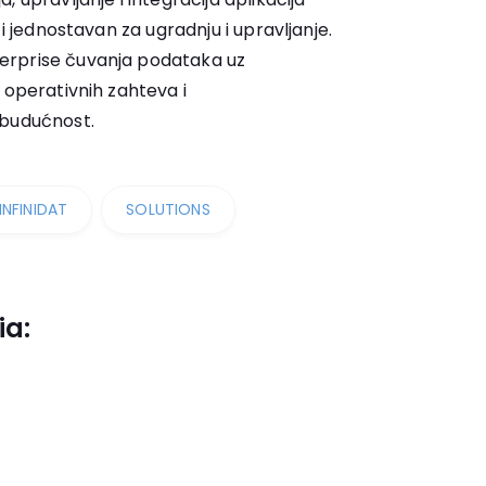
 i jednostavan za ugradnju i upravljanje.
erprise čuvanja podataka uz
 operativnih zahteva i
 budućnost.
INFINIDAT
SOLUTIONS
ia: