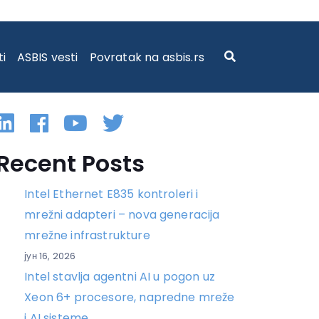
ti
ASBIS vesti
Povratak na asbis.rs
Linkedin
Facebook
YouTube
Twitter
Recent Posts
Intel Ethernet E835 kontroleri i
mrežni adapteri – nova generacija
mrežne infrastrukture
јун 16, 2026
Intel stavlja agentni AI u pogon uz
Xeon 6+ procesore, napredne mreže
i AI sisteme