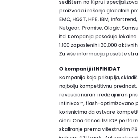
sedištem na Kipru i specijalizovana
proizvoda i rešenja globalnih pr
EMC, HGST, HPE, IBM, Infortrend, 
Netgear, Promise, Qlogic, Sams
itd. Kompanija poseduje lokalne p
1,100 zaposlenih i 30,000 aktivni
Za više informacija posetite str
O kompanijii INFINIDAT
Kompanija koja prikuplja, skladiš
najbolju kompetitivnu prednost.
revoucionaran i redizajniran pri
InfiniBox™, flash-optimizovano 
korisnicima da ostvare kompetit
cieni. Ona donosi 1M IOP perfor
skaliranje prema višestrukim P
jednom 42U rack. Automatizacija,