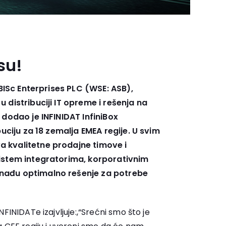
su!
ISc Enterprises PLC (WSE: ASB),
 distribuciji IT opreme i rešenja na
 dodao je INFINIDAT InfiniBox
buciju za 18 zemalja EMEA regije. U svim
 kvalitetne prodajne timove i
sistem integratorima, korporativnim
nađu optimalno rešenje za potrebe
FINIDATe izajvljuje:,“Srećni smo što je