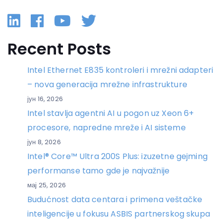
Linkedin
Facebook
YouTube
Twitter
Recent Posts
Intel Ethernet E835 kontroleri i mrežni adapteri
– nova generacija mrežne infrastrukture
јун 16, 2026
Intel stavlja agentni AI u pogon uz Xeon 6+
procesore, napredne mreže i AI sisteme
јун 8, 2026
Intel® Core™ Ultra 200S Plus: izuzetne gejming
performanse tamo gde je najvažnije
мај 25, 2026
Budućnost data centara i primena veštačke
inteligencije u fokusu ASBIS partnerskog skupa