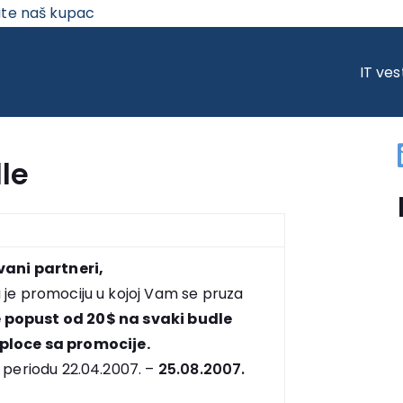
ite naš kupac
NDLE
IT ves
le
ani partneri,
 je promociju u kojoj Vam se pruza
e popust od 20$ na svaki budle
ploce sa promocije.
u periodu 22.04.2007. –
25.08.2007.