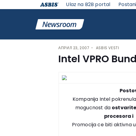
Ulaz na B2B portal
Postan
VESTI | ASBIS SRBIJA
>
ASBIS VESTI
> INTEL VPRO BU
АПРИЛ 23, 2007
ASBIS VESTI
Intel VPRO Bund
Postov
Kompanija Intel pokrenula
mogucnost da
ostvarit
procesora i 
Promocija ce biti aktivna 