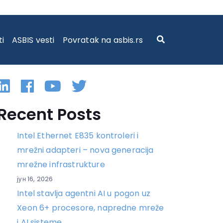
ti
ASBIS vesti
Povratak na asbis.rs
Linkedin
Facebook
YouTube
Twitter
Recent Posts
Intel Ethernet E835 kontroleri i
mrežni adapteri – nova generacija
mrežne infrastrukture
јун 16, 2026
Intel stavlja agentni AI u pogon uz
Xeon 6+ procesore, napredne mreže
i AI sisteme