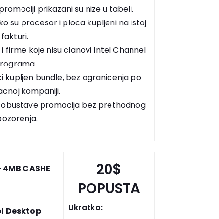
promociji prikazani su nize u tabeli.
o su procesor i ploca kupljeni na istoj
fakturi.
 firme koje nisu clanovi Intel Channel
Programa
i kupljen bundle, bez ogranicenja po
acnoj kompaniji.
 i obustave promocija bez prethodnog
pozorenja.
20$
– 4MB CASHE
POPUSTA
Ukratko:
el Desktop