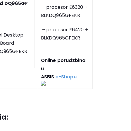
d DQ965GF
– procesor E6320 +
BLKDQ965GFEKR
– procesor E6420 +
el Desktop
BLKDQ965GFEKR
Board
DQ965GFEKR
Online porudzbina
u
ASBIS
e-Shopu
ia: