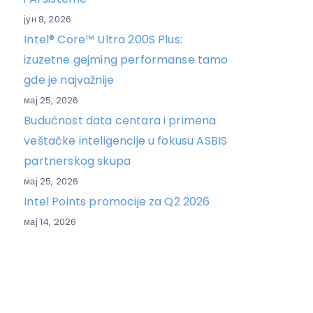
јун 8, 2026
Intel® Core™ Ultra 200S Plus:
izuzetne gejming performanse tamo
gde je najvažnije
мај 25, 2026
Budućnost data centara i primena
veštačke inteligencije u fokusu ASBIS
partnerskog skupa
мај 25, 2026
Intel Points promocije za Q2 2026
мај 14, 2026