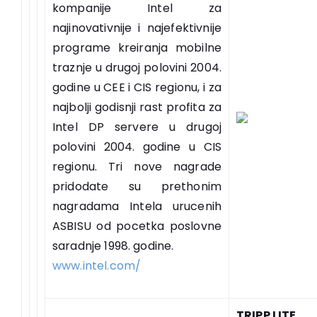
kompanije Intel za
najinovativnije i najefektivnije
programe kreiranja mobilne
traznje u drugoj polovini 2004.
godine u CEE i CIS regionu, i za
najbolji godisnji rast profita za
Intel DP servere u drugoj
polovini 2004. godine u CIS
regionu. Tri nove nagrade
pridodate su prethonim
nagradama Intela urucenih
ASBISU od pocetka poslovne
saradnje 1998. godine.
www.intel.com/
TRIPP LITE