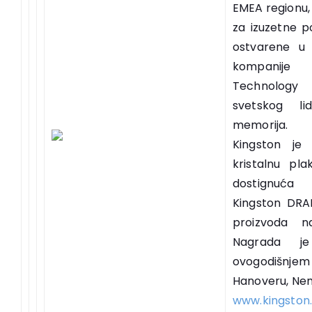
EMEA regionu,
za izuzetne p
ostvarene u 
kompanij
Technolo
svetskog li
memorija.
Kingston je 
kristalnu pla
dostignuća 
Kingston DRAM
proizvoda n
Nagrada j
ovogodišnjem
Hanoveru, N
www.kingston