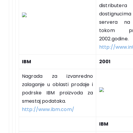
distribute
dostignucima 
servera na t
tokom pr
2002.godine.
http://www.in
IBM
2001
Nagrada za izvanredno
zalaganje u oblasti prodaje i
podrske IBM proizvoda za
smestaj podataka.
http://www.ibm.com/
IBM