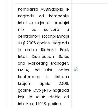
Kompanija ASBISdobila je
nagradu od kompanije
Intel za najveci prodajni
mix za servere u
centralnoj i istocnoj Evropi
u Q1 2006 godine.. Nagradu
je urucio Richard Peel,
Intel Distribution Sales
and Marketing Manager,
EMEA, na Disti Sales
konferenciji u Lisbonu
krajem aprila 2006.
godine. Ovo je 15 nagrada
koju je ASBIS dobio od
Intel-a od 1998. godine.