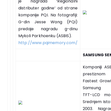
je nagrada ‘Regionalni
distributer godine’ od strane
kompanije PQI. Na fotografiji:
G-din Jesse Wang (PQI)
predaje nagradu g-dinu
Mykoli Parkhoenku (ASBIS).
http://www.pqimemory.com/
SAMSUNG SE
Kompaniji AS
prestiznom
Fastest Growi
Samsung Se
TFT-LCD mod
Srednjem Istok
2003. Nagra