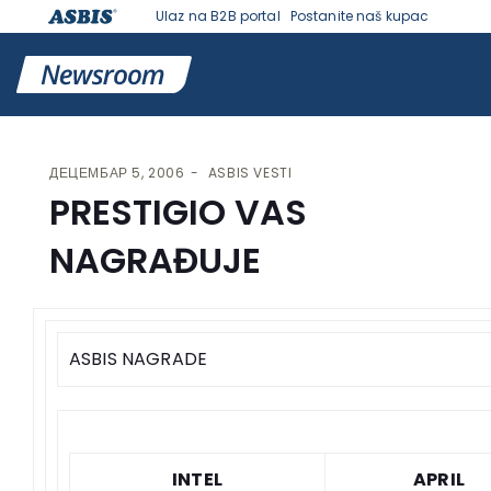
Ulaz na B2B portal
Postanite naš kupac
VESTI | ASBIS SRBIJA
>
ASBIS VESTI
> PRESTIGIO VAS NAGRAĐUJE
ДЕЦЕМБАР 5, 2006
ASBIS VESTI
PRESTIGIO VAS
NAGRAĐUJE
ASBIS NAGRADE
INTEL
APRIL