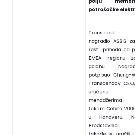
polju memor
potrošačke elektr
Transcen
nagradio ASBIS za
rast prihoda od p
EMEA regionu z
goidnu. Nagr
potpisao Chung-W
Transcendov CEO,
uručena A
menadžerima
tokom Cebita 2006
u Hanoveru, N
Predstavnici 
takođe su uručili 