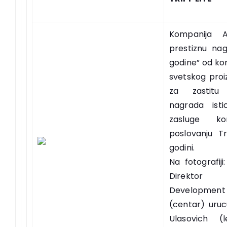
Kompanija A
prestiznu nag
godine” od ko
svetskog pro
za zastitu
nagrada ist
zasluge ko
poslovanju Tr
godini.
Na fotografij
Direktor 
Developmen
(centar) uruc
Ulasovich (