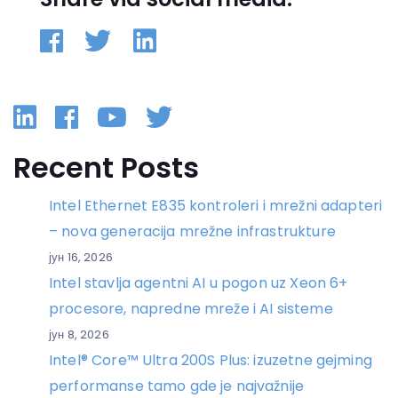
Linkedin
Facebook
YouTube
Twitter
Recent Posts
Intel Ethernet E835 kontroleri i mrežni adapteri
– nova generacija mrežne infrastrukture
јун 16, 2026
Intel stavlja agentni AI u pogon uz Xeon 6+
procesore, napredne mreže i AI sisteme
јун 8, 2026
Intel® Core™ Ultra 200S Plus: izuzetne gejming
performanse tamo gde je najvažnije