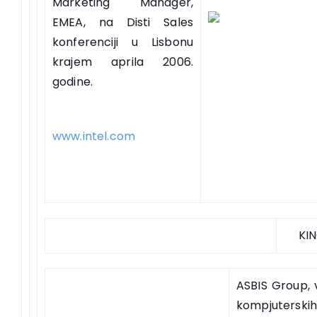
Marketing Manager,
EMEA, na Disti Sales
konferenciji u Lisbonu
krajem aprila 2006.
godine.
www.intel.com
KI
ASBIS Group, 
kompjutersk