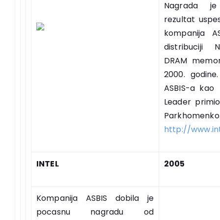
Nagrada j
rezultat uspe
kompanija A
distribuciji
DRAM memori
2000. godine
ASBIS-a ka
Leader primio
Parkhomenko
http://www.in
INTEL
2005
Kompanija ASBIS dobila je
pocasnu nagradu od