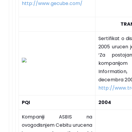
http://www.gecube.com/
TRA
Sertifikat o di
2005 urucen j
‘Za postoja
kompanijo
Information
decembra 20
http://www.t
PQI
2004
Kompaniji ASBIS na
ovogodisnjem Cebitu urucena