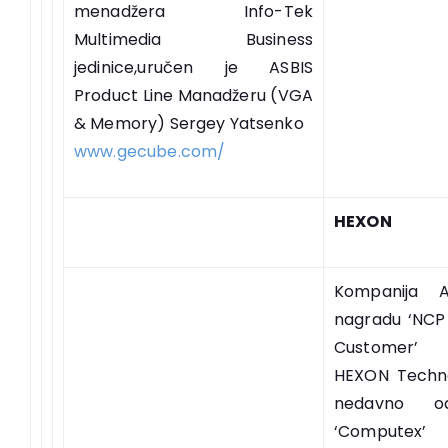
menadžera Info-Tek
Multimedia Business
jedinice,uručen je ASBIS
Product Line Manadžeru (VGA
& Memory) Sergey Yatsenko
www.gecube.com/
HEXON
Kompanija A
nagradu ‘NCP
Customer’
HEXON Techn
nedavno o
‘Computex