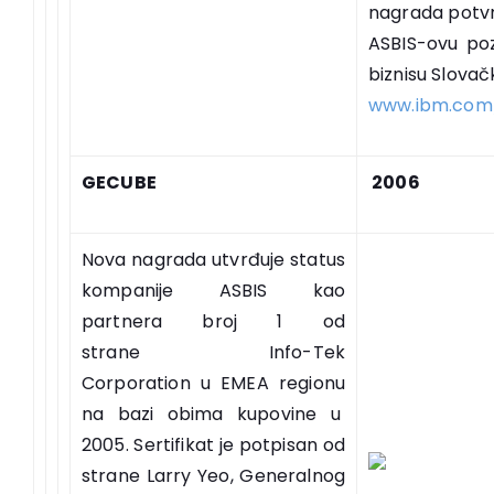
nagrada potvr
ASBIS-ovu poz
biznisu Slovač
www.ibm.com
GECUBE
2006
Nova nagrada utvrđuje status
kompanije ASBIS kao
partnera broj 1 od
strane Info-Tek
Corporation u EMEA regionu
na bazi obima kupovine u
2005. Sertifikat je potpisan od
strane Larry Yeo, Generalnog