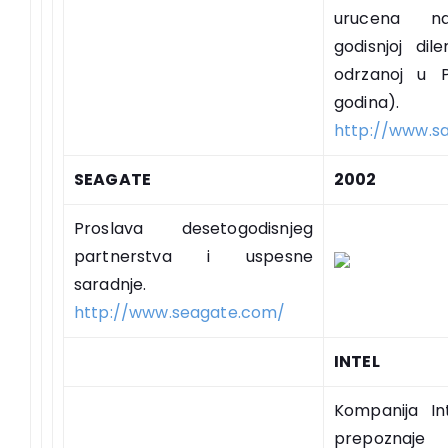
urucena n
godisnjoj dile
odrzanoj u P
godina).
http://www.s
SEAGATE
2002
Proslava desetogodisnjeg
partnerstva i uspesne
saradnje.
http://www.seagate.com/
INTEL
Kompanija I
prepoznaj