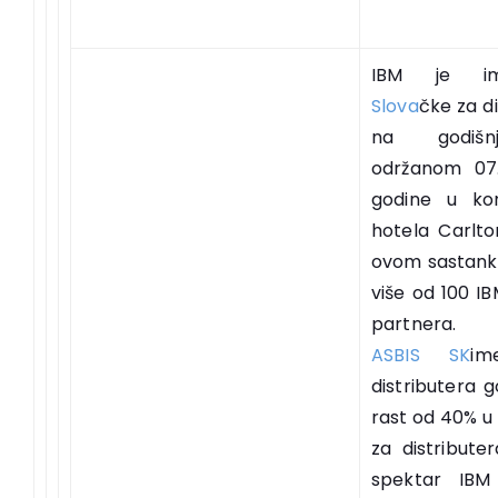
IBM je i
Slova
čke za d
na godišn
održanom 07.
godine u kon
hotela Carlto
ovom sastanku
više od 100 IB
partnera.
ASBIS SK
im
distributera 
rast od 40% u 
za distributer
spektar IBM