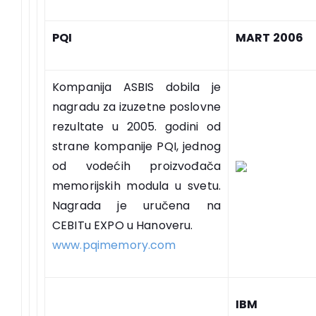
PQI
MART 2006
Kompanija ASBIS dobila je
nagradu za izuzetne poslovne
rezultate u 2005. godini od
strane kompanije PQI, jednog
od vodećih proizvođača
memorijskih modula u svetu.
Nagrada je uručena na
CEBITu EXPO u Hanoveru.
www.pqimemory.com
IBM