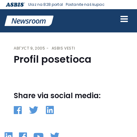
Ulaz na B2B portal
Postanite naš kupac
VESTI | ASBIS SRBIJA
>
ASBIS VESTI
> PROFIL POSETIOCA
АВГУСТ 9, 2005
ASBIS VESTI
Profil posetioca
Share via social media:
Linkedin
Facebook
YouTube
Twitter