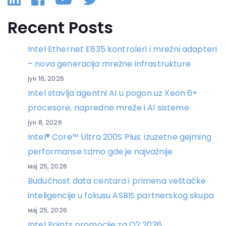
Recent Posts
Intel Ethernet E835 kontroleri i mrežni adapteri
– nova generacija mrežne infrastrukture
јун 16, 2026
Intel stavlja agentni AI u pogon uz Xeon 6+
procesore, napredne mreže i AI sisteme
јун 8, 2026
Intel® Core™ Ultra 200S Plus: izuzetne gejming
performanse tamo gde je najvažnije
мај 25, 2026
Budućnost data centara i primena veštačke
inteligencije u fokusu ASBIS partnerskog skupa
мај 25, 2026
Intel Points promocije za Q2 2026