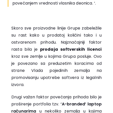
povećanjem vrednosti vlasnika deonica. ‘.
Skoro sve proizvodne linije Grupe zabeležile
su rast kako u prodatoj količini tako i u
ostvarenom prihodu. Najznačajniji faktor
rasta bila je
prodaja softverskih licenci
kroz sve zemlje u kojima Grupa posluje. Ovo
je povezano sa preduzetim koracima od
strane Vlada pojedinih zemalja na
promovisanju upotrebe softvera iz legalnih
izvora.
Drugi važan faktor povećanja prihoda bilo je
proširenje portfolia tzv.
‘A-branded’ laptop
računarima
u nekoliko zemalja u kojima