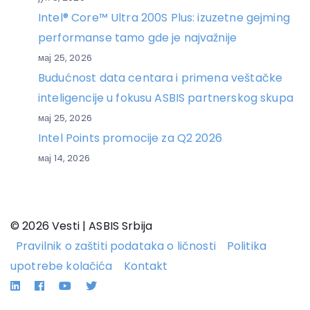
Intel® Core™ Ultra 200S Plus: izuzetne gejming
performanse tamo gde je najvažnije
мај 25, 2026
Budućnost data centara i primena veštačke
inteligencije u fokusu ASBIS partnerskog skupa
мај 25, 2026
Intel Points promocije za Q2 2026
мај 14, 2026
© 2026 Vesti | ASBIS Srbija
Pravilnik o zaštiti podataka o ličnosti
Politika
upotrebe kolačića
Kontakt
Linkedin
Facebook
YouTube
Twitter