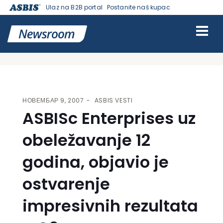
Ulaz na B2B portal
Postanite naš kupac
VESTI | ASBIS SRBIJA
>
ASBIS VESTI
> ASBISC ENTERPRISES UZ
OBELEŽAVANJE 12 GODINA, OBJAVIO JE OSTVARENJE
IMPRESIVNIH REZULTATA U Q3
НОВЕМБАР 9, 2007
ASBIS VESTI
ASBISc Enterprises uz
obeležavanje 12
godina, objavio je
ostvarenje
impresivnih rezultata