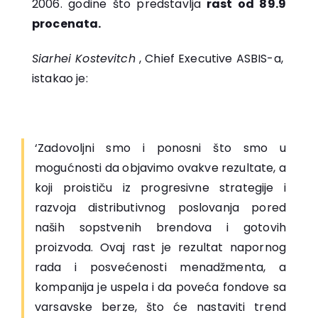
2006. godine što predstavlja
rast od 89.9
procenata.
Siarhei Kostevitch
, Chief Executive ASBIS-a,
istakao je:
‘Zadovoljni smo i ponosni što smo u
mogućnosti da objavimo ovakve rezultate, a
koji proističu iz progresivne strategije i
razvoja distributivnog poslovanja pored
naših sopstvenih brendova i gotovih
proizvoda. Ovaj rast je rezultat napornog
rada i posvećenosti menadžmenta, a
kompanija je uspela i da poveća fondove sa
varsavske berze, što će nastaviti trend