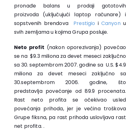
pronađe balans u prodaji gototovih
proizvoda (uključujući laptop računare) i
sopstvenih brendova
Prestigio
i
Canyon
u
svih zemljama u kojima Grupa posluje.
Neto profit
(nakon oporezivanja) povećao
se na $9.3 miliona za devet meseci zaključno
sa 30. septembrom 2007. godine sa U.S. $4.9
miliona za devet meseci zaključno sa
30.septembrom 2006. godine, što
predstavlja povećanje od 89.9 procenata.
Rast neto profita se očekivao usled
povećanja prihoda, jer je većina troškova
Grupe fiksna, pa rast prihoda uslovljava rast
net profita. .