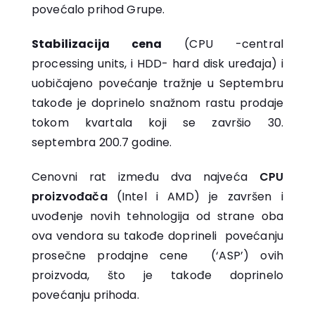
povećalo prihod Grupe.
Stabilizacija cena
(CPU -central
processing units, i HDD- hard disk uređaja) i
uobičajeno povećanje tražnje u Septembru
takođe je doprinelo snažnom rastu prodaje
tokom kvartala koji se završio 30.
septembra 200.7 godine.
Cenovni rat između dva najveća
CPU
proizvođača
(Intel i AMD) je završen i
uvođenje novih tehnologija od strane oba
ova vendora su takođe doprineli povećanju
prosečne prodajne cene (‘ASP’) ovih
proizvoda, što je takođe doprinelo
povećanju prihoda.