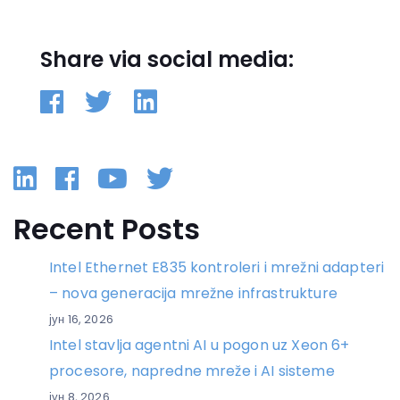
Share via social media:
Linkedin
Facebook
YouTube
Twitter
Recent Posts
Intel Ethernet E835 kontroleri i mrežni adapteri
– nova generacija mrežne infrastrukture
јун 16, 2026
Intel stavlja agentni AI u pogon uz Xeon 6+
procesore, napredne mreže i AI sisteme
јун 8, 2026