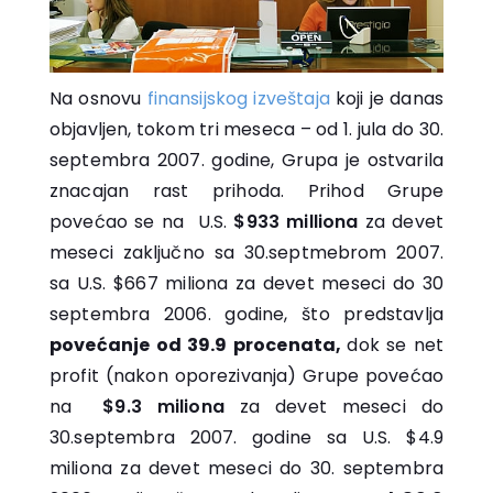
Na osnovu
finansijskog izveštaja
koji je danas
objavljen, tokom tri meseca – od 1. jula do 30.
septembra 2007. godine, Grupa je ostvarila
znacajan rast prihoda. Prihod Grupe
povećao se na U.S.
$933 milliona
za devet
meseci zaključno sa 30.septmebrom 2007.
sa U.S. $667 miliona za devet meseci do 30
septembra 2006. godine, što predstavlja
povećanje od 39.9 procenata,
dok se net
profit (nakon oporezivanja) Grupe povećao
na
$9.3 miliona
za devet meseci do
30.septembra 2007. godine sa U.S. $4.9
miliona za devet meseci do 30. septembra