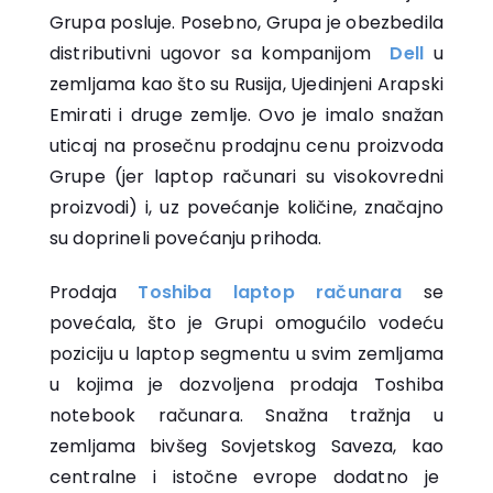
Grupa posluje. Posebno, Grupa je obezbedila
distributivni ugovor sa kompanijom
Dell
u
zemljama kao što su Rusija, Ujedinjeni Arapski
Emirati i druge zemlje. Ovo je imalo snažan
uticaj na prosečnu prodajnu cenu proizvoda
Grupe (jer laptop računari su visokovredni
proizvodi) i, uz povećanje količine, značajno
su doprineli povećanju prihoda.
Prodaja
Toshiba laptop računara
se
povećala, što je Grupi omogućilo vodeću
poziciju u laptop segmentu u svim zemljama
u kojima je dozvoljena prodaja Toshiba
notebook računara. Snažna tražnja u
zemljama bivšeg Sovjetskog Saveza, kao
centralne i istočne evrope dodatno je