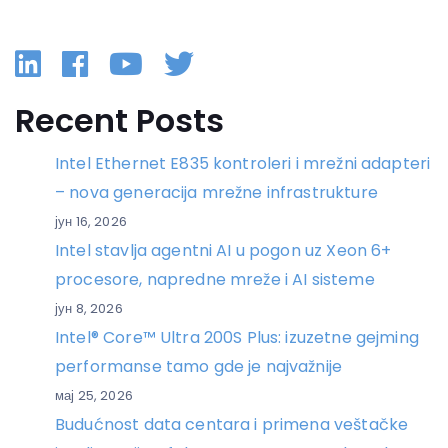
Linkedin
Facebook
YouTube
Twitter
Recent Posts
Intel Ethernet E835 kontroleri i mrežni adapteri
– nova generacija mrežne infrastrukture
јун 16, 2026
Intel stavlja agentni AI u pogon uz Xeon 6+
procesore, napredne mreže i AI sisteme
јун 8, 2026
Intel® Core™ Ultra 200S Plus: izuzetne gejming
performanse tamo gde je najvažnije
мај 25, 2026
Budućnost data centara i primena veštačke