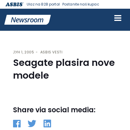
Ulaz na B2B portal
Postanite naš kupac
VESTI | ASBIS SRBIJA
>
ASBIS VESTI
> SEAGATE PLASIRA NOVE
MODELE
ЈУН 1, 2005
ASBIS VESTI
Seagate plasira nove
modele
Share via social media: