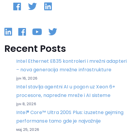
Linkedin
Facebook
YouTube
Twitter
Recent Posts
Intel Ethernet E835 kontroleri i mrežni adapteri
– nova generacija mrežne infrastrukture
јун 16, 2026
Intel stavlja agentni AI u pogon uz Xeon 6+
procesore, napredne mreže i AI sisteme
јун 8, 2026
Intel® Core™ Ultra 200S Plus: izuzetne gejming
performanse tamo gde je najvažnije
мај 25, 2026