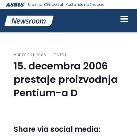
Ulaz na B2B portal
Postanite naš kupac
VESTI | ASBIS SRBIJA
>
IT VESTI
> 15. DECEMBRA 2006 PRESTAJE
PROIZVODNJA PENTIUM-A D
АВГУСТ 21, 2006
IT VESTI
15. decembra 2006
prestaje proizvodnja
Pentium-a D
Share via social media: