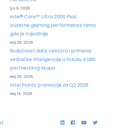
јун 8, 2026
Intel® Core™ Ultra 200S Plus:
izuzetne gejming performanse tamo
gde je najvažnije
мај 25, 2026
Budućnost data centara i primena
veštačke inteligencije u fokusu ASBIS
partnerskog skupa
мај 25, 2026
Intel Points promocije za Q2 2026
мај 14, 2026
Linkedin
Facebook
YouTube
Twitter
kt