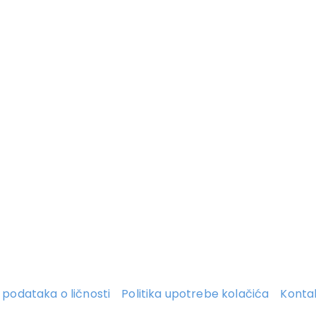
ti podataka o ličnosti
Politika upotrebe kolačića
Konta