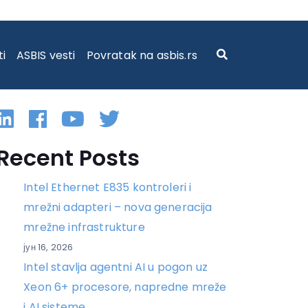
ti
ASBIS vesti
Povratak na asbis.rs
Linkedin
Facebook
YouTube
Twitter
Recent Posts
Intel Ethernet E835 kontroleri i
mrežni adapteri – nova generacija
mrežne infrastrukture
јун 16, 2026
Intel stavlja agentni AI u pogon uz
Xeon 6+ procesore, napredne mreže
i AI sisteme