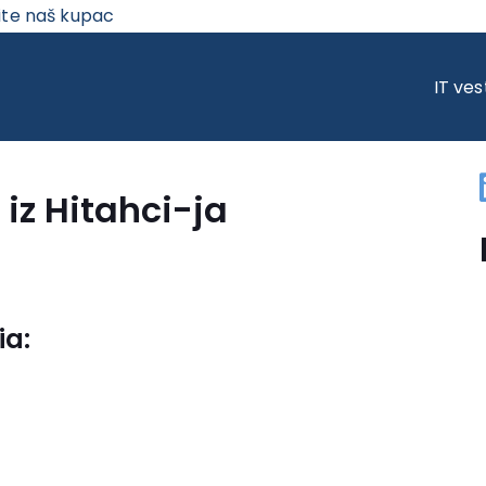
ite naš kupac
Z HITAHCI-JA
IT ves
 iz Hitahci-ja
ia: