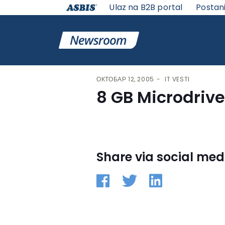
Ulaz na B2B portal
Postan
VESTI | ASBIS SRBIJA
>
IT VESTI
> 8 GB MICRODRIVE I
ОКТОБАР 12, 2005
IT VESTI
8 GB Microdrive
Share via social med