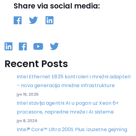
Share via social media:
Linkedin
Facebook
YouTube
Twitter
Recent Posts
Intel Ethernet E835 kontroleri i mrežni adapteri
– nova generacija mrežne infrastrukture
јун 16, 2026
Intel stavlja agentni AI u pogon uz Xeon 6+
procesore, napredne mreže i AI sisteme
јун 8, 2026
Intel® Core™ Ultra 200S Plus: izuzetne gejming