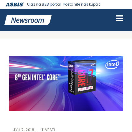
Ulaz na B2B portal
Postanite naš kupac
VESTI | ASBIS SRBIJA
>
IT VESTI
> SREĆAN ROĐENDAN, 8086:
LIMITIRANO IZDANJE 8. GENERACIJE INTEL PROCESORA CORE I7-
8086K ZA TOP GAMING ISKUSTVO
ЈУН 7, 2018
IT VESTI