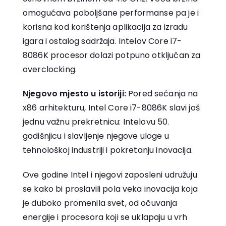
omogućava poboljšane performanse pa je i
korisna kod korištenja aplikacija za izradu
igara i ostalog sadržaja. Intelov Core i7-
8086K procesor dolazi potpuno otključan za
overclocking.
Njegovo mjesto u istoriji:
Pored sećanja na
x86 arhitekturu, Intel Core i7-8086K slavi još
jednu važnu prekretnicu: Intelovu 50.
godišnjicu i slavljenje njegove uloge u
tehnološkoj industriji i pokretanju inovacija.
Ove godine Intel i njegovi zaposleni udružuju
se kako bi proslavili pola veka inovacija koja
je duboko promenila svet, od očuvanja
energije i procesora koji se uklapaju u vrh