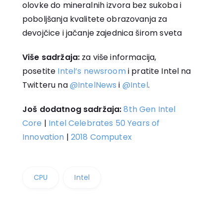
olovke do mineralnih izvora bez sukoba i
poboljšanja kvalitete obrazovanja za
devojčice i jačanje zajednica širom sveta
Više sadržaja:
za više informacija,
posetite
Intel’s newsroom
i pratite Intel na
Twitteru na
@IntelNews
i
@Intel
.
Još dodatnog sadržaja:
8th Gen Intel
Core
|
Intel Celebrates 50 Years of
Innovation
|
2018 Computex
CPU
Intel