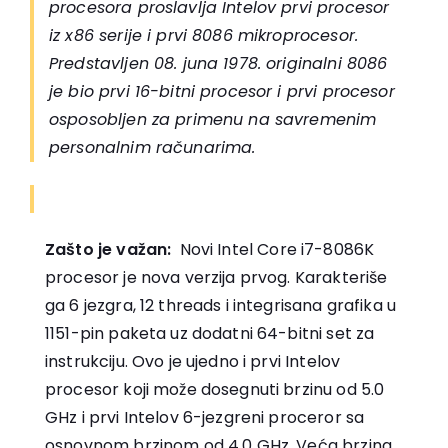
procesora proslavlja Intelov prvi procesor
iz x86 serije i prvi 8086 mikroprocesor.
Predstavljen 08. juna 1978. originalni 8086
je bio prvi 16-bitni procesor i prvi procesor
osposobljen za primenu na savremenim
personalnim računarima.
Zašto je važan:
Novi Intel Core i7-8086K
procesor je nova verzija prvog. Karakteriše
ga 6 jezgra, 12 threads i integrisana grafika u
1151-pin paketa uz dodatni 64-bitni set za
instrukciju. Ovo je ujedno i prvi Intelov
procesor koji može dosegnuti brzinu od 5.0
GHz i prvi Intelov 6-jezgreni proceror sa
osnovnom brzinom od 4.0 GHz. Veća brzina