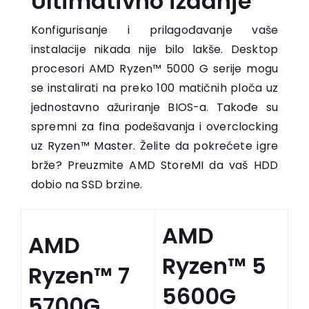
Ultimativno izdanje
Konfigurisanje i prilagođavanje vaše
instalacije nikada nije bilo lakše. Desktop
procesori AMD Ryzen™ 5000 G serije mogu
se instalirati na preko 100 matičnih ploča uz
jednostavno ažuriranje BIOS-a. Takođe su
spremni za fina podešavanja i overclocking
uz Ryzen™ Master. Želite da pokrećete igre
brže? Preuzmite AMD StoreMI da vaš HDD
dobio na SSD brzine.
AMD
AMD
Ryzen™ 5
Ryzen™ 7
5600G
5700G