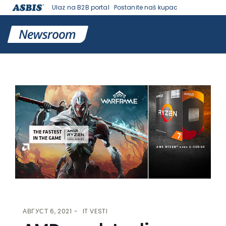
Ulaz na B2B portal
Postanite naš kupac
VESTI | ASBIS SRBIJA
>
IT VESTI
> AMD PREDSTAVLJA RYZEN™ 5000
PROCESORE G SERIJE SA UGRAĐENOM RADEON™ GRAFIKOM
АВГУСТ 6, 2021
IT VESTI