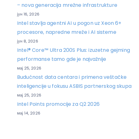
– nova generacija mrežne infrastrukture
јун 16, 2026
Intel stavlja agentni AI u pogon uz Xeon 6+
procesore, napredne mreže i AI sisteme
јун 8, 2026
Intel® Core™ Ultra 200S Plus: izuzetne gejming
performanse tamo gde je najvažnije
мај 25, 2026
Budućnost data centara i primena veštačke
inteligencije u fokusu ASBIS partnerskog skupa
мај 25, 2026
Intel Points promocije za Q2 2026
мај 14, 2026