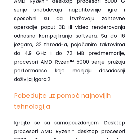
AMD Ryzen™ desktop procesori 5000 G
serije snabdevaju najzahtevnije igre i
sposobni su da izvršavaju zahtevne
operacije poput 3D ili video renderovanja
odnosno kompajliranja softvera. Sa do 16
jezgara, 32 thread-a, pojačanim taktovima
do 4,9 GHz i do 72 MB predmemorije,
procesori AMD Ryzen™ 5000 serije pružaju
performanse koje menjaju dosadašnji
doživljaj igara.2
Pobeđujte uz pomoć najnovijih
tehnologija
Igrajte se sa samopouzdanjem. Desktop
procesori AMD Ryzen™ desktop procesori