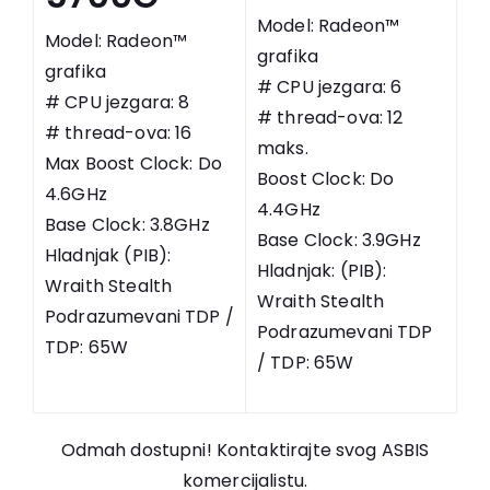
Model: Radeon™
Model: Radeon™
grafika
grafika
# CPU jezgara: 6
# CPU jezgara: 8
# thread-ova: 12
# thread-ova: 16
maks.
Max Boost Clock: Do
Boost Clock: Do
4.6GHz
4.4GHz
Base Clock: 3.8GHz
Base Clock: 3.9GHz
Hladnjak (PIB):
Hladnjak: (PIB):
Wraith Stealth
Wraith Stealth
Podrazumevani TDP /
Podrazumevani TDP
TDP: 65W
/ TDP: 65W
Odmah dostupni! Kontaktirajte svog ASBIS
komercijalistu.