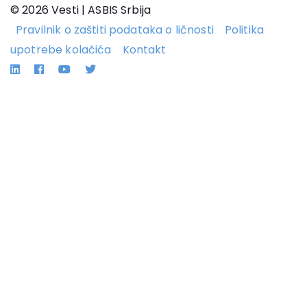
© 2026 Vesti | ASBIS Srbija
Pravilnik o zaštiti podataka o ličnosti
Politika
upotrebe kolačića
Kontakt
Linkedin
Facebook
YouTube
Twitter