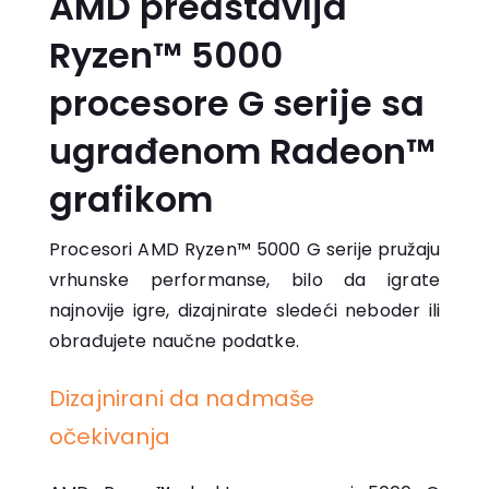
AMD predstavlja
Ryzen™ 5000
procesore G serije sa
ugrađenom Radeon™
grafikom
Procesori AMD Ryzen™ 5000 G serije pružaju
vrhunske performanse, bilo da igrate
najnovije igre, dizajnirate sledeći neboder ili
obrađujete naučne podatke.
Dizajnirani da nadmaše
očekivanja