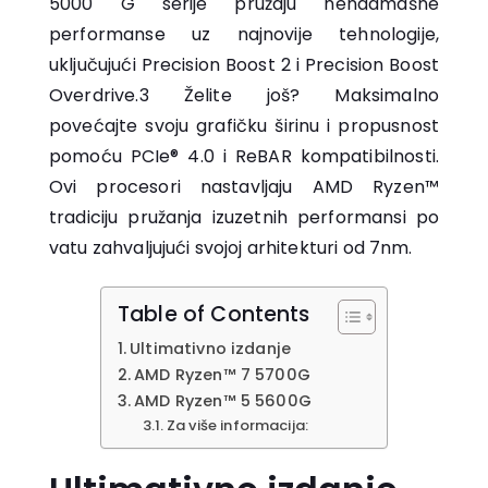
5000 G serije pružaju nenadmašne
performanse uz najnovije tehnologije,
uključujući Precision Boost 2 i Precision Boost
Overdrive.3 Želite još? Maksimalno
povećajte svoju grafičku širinu i propusnost
pomoću PCIe® 4.0 i ReBAR kompatibilnosti.
Ovi procesori nastavljaju AMD Ryzen™
tradiciju pružanja izuzetnih performansi po
vatu zahvaljujući svojoj arhitekturi od 7nm.
Table of Contents
Ultimativno izdanje
AMD Ryzen™ 7 5700G
AMD Ryzen™ 5 5600G
Za više informacija: