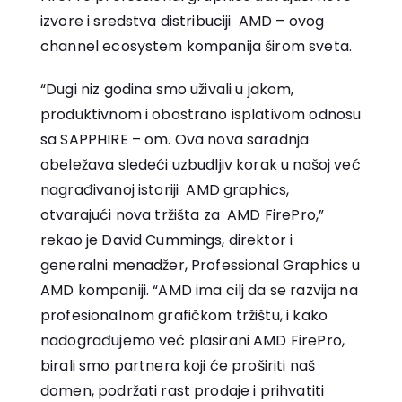
izvore i sredstva distribuciji AMD – ovog
channel ecosystem kompanija širom sveta.
“Dugi niz godina smo uživali u jakom,
produktivnom i obostrano isplativom odnosu
sa SAPPHIRE – om. Ova nova saradnja
obeležava sledeći uzbudljiv korak u našoj već
nagrađivanoj istoriji AMD graphics,
otvarajući nova tržišta za AMD FirePro,”
rekao je David Cummings, direktor i
generalni menadžer, Professional Graphics u
AMD kompaniji. “AMD ima cilj da se razvija na
profesionalnom grafičkom tržištu, i kako
nadograđujemo već plasirani AMD FirePro,
birali smo partnera koji će proširiti naš
domen, podržati rast prodaje i prihvatiti