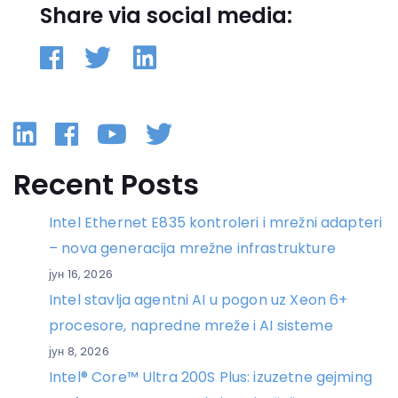
Share via social media:
Linkedin
Facebook
YouTube
Twitter
Recent Posts
Intel Ethernet E835 kontroleri i mrežni adapteri
– nova generacija mrežne infrastrukture
јун 16, 2026
Intel stavlja agentni AI u pogon uz Xeon 6+
procesore, napredne mreže i AI sisteme
јун 8, 2026
Intel® Core™ Ultra 200S Plus: izuzetne gejming