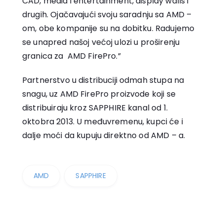
CAD, media i entertainment, display walls i
drugih. Ojačavajući svoju saradnju sa AMD –
om, obe kompanije su na dobitku. Radujemo
se unapred našoj većoj ulozi u proširenju
granica za AMD FirePro.”
Partnerstvo u distribuciji odmah stupa na
snagu, uz AMD FirePro proizvode koji se
distribuiraju kroz SAPPHIRE kanal od 1.
oktobra 2013. U međuvremenu, kupci će i
dalje moći da kupuju direktno od AMD – a.
AMD
SAPPHIRE