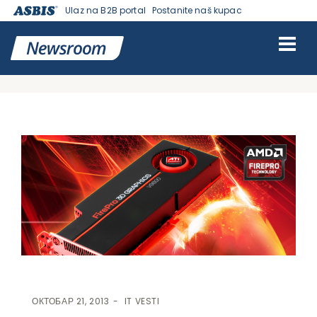
Ulaz na B2B portal
Postanite naš kupac
VESTI | ASBIS SRBIJA
>
IT VESTI
> AMD BIRA SAPPHIRE KAO
EKSKLUZIVNOG GLOBALNOG PARTNERA ZA AMD FIREPRO™
PROFESSIONAL GRAPHICS
ОКТОБАР 21, 2013
IT VESTI