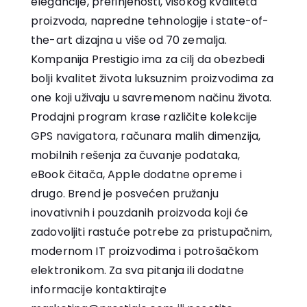
elegancije, prefinjenosti, visokog kvaliteta
proizvoda, napredne tehnologije i state-of-
the-art dizajna u više od 70 zemalja.
Kompanija Prestigio ima za cilj da obezbedi
bolji kvalitet života luksuznim proizvodima za
one koji uživaju u savremenom načinu života.
Prodajni program krase različite kolekcije
GPS navigatora, računara malih dimenzija,
mobilnih rešenja za čuvanje podataka,
eBook čitača, Apple dodatne opreme i
drugo. Brend je posvećen pružanju
inovativnih i pouzdanih proizvoda koji će
zadovoljiti rastuće potrebe za pristupačnim,
modernom IT proizvodima i potrošačkom
elektronikom. Za sva pitanja ili dodatne
informacije kontaktirajte