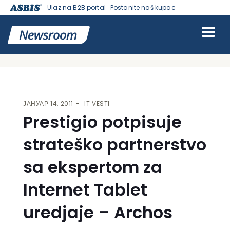
Ulaz na B2B portal
Postanite naš kupac
VESTI | ASBIS SRBIJA
>
IT VESTI
> PRESTIGIO POTPISUJE
STRATEŠKO PARTNERSTVO SA EKSPERTOM ZA INTERNET TABLET
UREDJAJE – ARCHOS
ЈАНУАР 14, 2011
IT VESTI
Prestigio potpisuje
strateško partnerstvo
sa ekspertom za
Internet Tablet
uredjaje – Archos