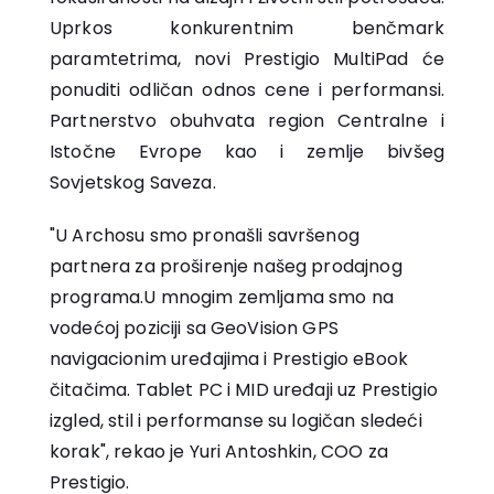
Uprkos konkurentnim benčmark
paramtetrima, novi Prestigio MultiPad će
ponuditi odličan odnos cene i performansi.
Partnerstvo obuhvata region Centralne i
Istočne Evrope kao i zemlje bivšeg
Sovjetskog Saveza.
"U Archosu smo pronašli savršenog
partnera za proširenje našeg prodajnog
programa.U mnogim zemljama smo na
vodećoj poziciji sa GeoVision GPS
navigacionim uređajima i Prestigio eBook
čitačima. Tablet PC i MID uređaji uz Prestigio
izgled, stil i performanse su logičan sledeći
korak", rekao je Yuri Antoshkin, COO za
Prestigio.