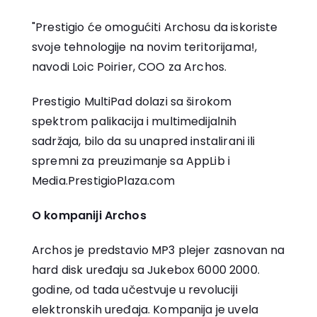
"Prestigio će omogućiti Archosu da iskoriste
svoje tehnologije na novim teritorijama!,
navodi Loic Poirier, COO za Archos.
Prestigio MultiPad dolazi sa širokom
spektrom palikacija i multimedijalnih
sadržaja, bilo da su unapred instalirani ili
spremni za preuzimanje sa AppLib i
Media.PrestigioPlaza.com
O kompaniji Archos
Archos je predstavio MP3 plejer zasnovan na
hard disk uređaju sa Jukebox 6000 2000.
godine, od tada učestvuje u revoluciji
elektronskih uređaja. Kompanija je uvela