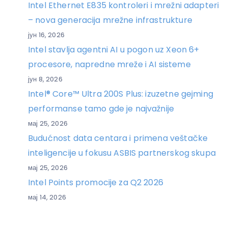
Intel Ethernet E835 kontroleri i mrežni adapteri
– nova generacija mrežne infrastrukture
јун 16, 2026
Intel stavlja agentni AI u pogon uz Xeon 6+
procesore, napredne mreže i AI sisteme
јун 8, 2026
Intel® Core™ Ultra 200S Plus: izuzetne gejming
performanse tamo gde je najvažnije
мај 25, 2026
Budućnost data centara i primena veštačke
inteligencije u fokusu ASBIS partnerskog skupa
мај 25, 2026
Intel Points promocije za Q2 2026
мај 14, 2026