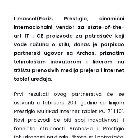
Limassol/Pariz. Prestigio, dinamični
internacionalni vendor za state-of-the-
art IT i CE proizvode za potrošače koji
vode računa o stilu, danas je potpisao
partnerski ugovor sa Archos, priznatim
tehnološkim inovatorom i liderom na
tržištu prenosivih medija prejera i internet
tablet uređaja.
Prvi rezultati ovog partnerstva će se
ostvariti u februaru 2011. godine sa linijom
Prestigio MultiPad internet tablet PC 7" i 10".
Novi proizvodi će biti spoj inovativnosti i
tehničke stručnosti Archos-a i Prestigio
fokusiranosti na dizajn i životni stil potrošača.