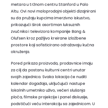
metara u tržnom centru Stanford u Palo
Altu. Ovi novi maloprodajni objekti dizajnirani
su da pružaju kupcima imerzivno iskustvo,
prikazujući širok asortiman luksuznih
zvučnika i televizora kompanije Bang &
Olufsen kroz pažljivo kreirane izložbene
prostore koji sofisticirano odražavaju kućna
okruženja.
Pored prikaza proizvoda, prodavnice imaju
za cilj da postanu kulturni centri unutar
svojih zajednica. Svaka lokacija će nuditi
kalendar događaja, uključujući nastupe
lokalnih umetnika uživo, večeri slušanja
ploča, filmske projekcije i panel diskusije,
podstičući veću interakciju sa zajednicom. U