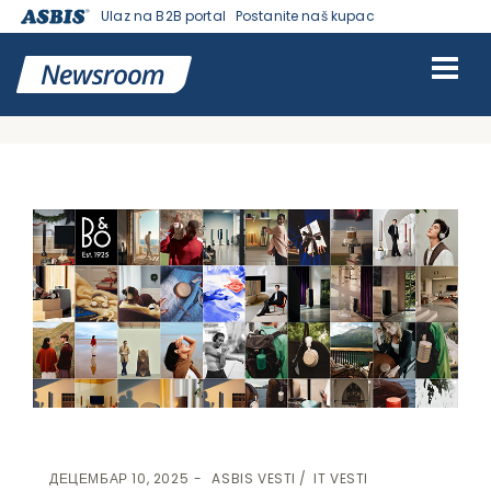
Ulaz na B2B portal
Postanite naš kupac
VESTI | ASBIS SRBIJA
>
ASBIS VESTI
-
IT VESTI
> ASBIS I BANG &
OLUFSEN ŠIRE MALOPRODAJNU MREŽU U SAD: 3 NOVE
PRODAVNICE ZA LUKSUZNO ISKUSTVO KUPOVINE
ДЕЦЕМБАР 10, 2025
ASBIS VESTI
IT VESTI