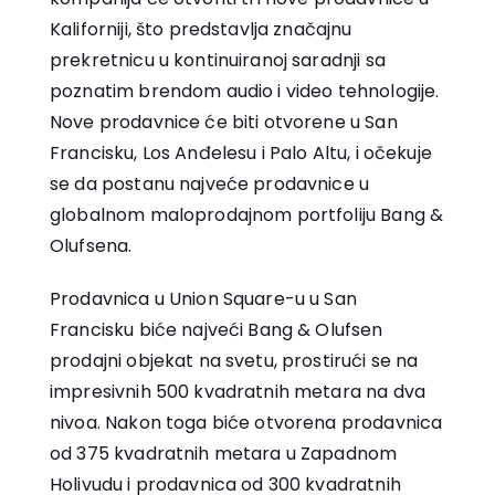
Kaliforniji, što predstavlja značajnu
prekretnicu u kontinuiranoj saradnji sa
poznatim brendom audio i video tehnologije.
Nove prodavnice će biti otvorene u San
Francisku, Los Anđelesu i Palo Altu, i očekuje
se da postanu najveće prodavnice u
globalnom maloprodajnom portfoliju Bang &
Olufsena.
Prodavnica u Union Square-u u San
Francisku biće najveći Bang & Olufsen
prodajni objekat na svetu, prostirući se na
impresivnih 500 kvadratnih metara na dva
nivoa. Nakon toga biće otvorena prodavnica
od 375 kvadratnih metara u Zapadnom
Holivudu i prodavnica od 300 kvadratnih