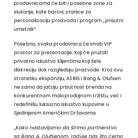
prodavnicama će biti i posebne zone za
slušanje, kafe barovi, stanice za
personalizaciju proizvoda i program „prisutni
umetnik“.
Posebno, svaka prodavnica će imati VIP
prostor za prezentacije, koji će pružati
privatno iskustvo klijentima koji žele
diskreciju dok razgledaju proizvode. Kroz ovu
stratešku ekspanziju, ASBIS i Bang & Olufsen
ne samo da jačaju prisutnost brenda na
konkurentnom maloprodajnom tržištu, već i
redefinišu luksuzno iskustvo kupovine u
Sjedinjenim Američkim Državama.
„
Kako nastavljamo da širimo partnerstvo
sa Bang & Olufsenom, raduje nas što ćemo