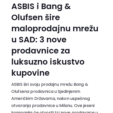
ASBIS i Bang &
Olufsen šire
maloprodajnu mrežu
u SAD: 3 nove
prodavnice za
luksuzno iskustvo
kupovine
ASBIS širi svoju prodajnu mrežu Bang &
Olufsena prodavnica u Sjedinjenim
Američkim Državama, nakon uspešnog
otvaranja prodavnice u Milanu. Ove jeseni
kompanija će otvoriti tri nove prodavnice u