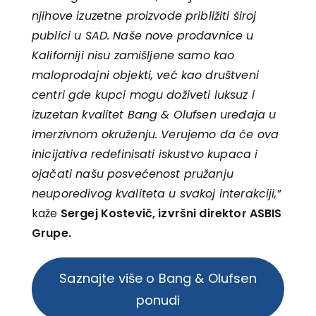
njihove izuzetne proizvode približiti široj
publici u SAD. Naše nove prodavnice u
Kaliforniji nisu zamišljene samo kao
maloprodajni objekti, već kao društveni
centri gde kupci mogu doživeti luksuz i
izuzetan kvalitet Bang & Olufsen uređaja u
imerzivnom okruženju. Verujemo da će ova
inicijativa redefinisati iskustvo kupaca i
ojačati našu posvećenost pružanju
neuporedivog kvaliteta u svakoj interakciji,
”
kaže
Sergej Kostevič, izvršni direktor ASBIS
Grupe.
Saznajte više o Bang & Olufsen
ponudi