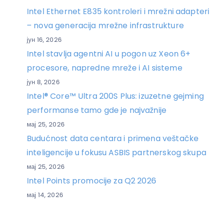
Intel Ethernet E835 kontroleri i mrežni adapteri
– nova generacija mrežne infrastrukture
јун 16, 2026
Intel stavlja agentni AI u pogon uz Xeon 6+
procesore, napredne mreže i AI sisteme
јун 8, 2026
Intel® Core™ Ultra 200S Plus: izuzetne gejming
performanse tamo gde je najvažnije
мај 25, 2026
Budućnost data centara i primena veštačke
inteligencije u fokusu ASBIS partnerskog skupa
мај 25, 2026
Intel Points promocije za Q2 2026
мај 14, 2026