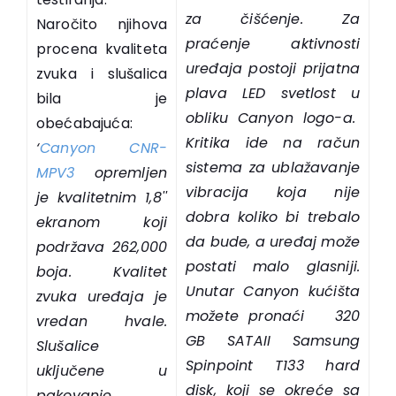
za čišćenje. Za
Naročito njihova
praćenje aktivnosti
procena kvaliteta
uređaja postoji prijatna
zvuka i slušalica
plava LED svetlost u
bila je
obliku Canyon logo-a.
obećabajuća:
Kritika ide na račun
‘
Canyon CNR-
sistema za ublažavanje
MPV3
opremljen
vibracija koja nije
je kvalitetnim 1,8''
dobra koliko bi trebalo
ekranom koji
da bude, a uređaj može
podržava 262,000
postati malo glasniji.
boja. Kvalitet
Unutar Canyon kućišta
zvuka uređaja je
možete pronaći 320
vredan hvale.
GB SATAII Samsung
Slušalice
Spinpoint T133 hard
uključene u
disk, koji se okreće sa
pakovanje