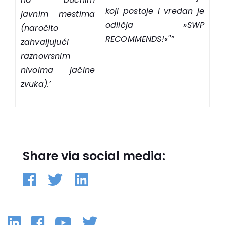
koji postoje i vredan je
javnim mestima
odličja
»SWP
(naročito
RECOMMENDS!«
''”
zahvaljujući
raznovrsnim
nivoima jačine
zvuka).’
Share via social media:
Linkedin
Facebook
YouTube
Twitter