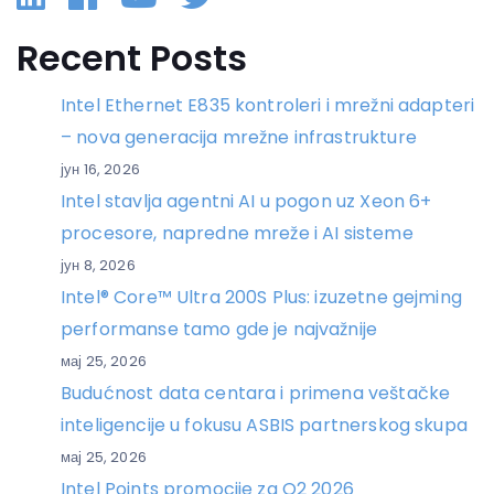
Recent Posts
Intel Ethernet E835 kontroleri i mrežni adapteri
– nova generacija mrežne infrastrukture
јун 16, 2026
Intel stavlja agentni AI u pogon uz Xeon 6+
procesore, napredne mreže i AI sisteme
јун 8, 2026
Intel® Core™ Ultra 200S Plus: izuzetne gejming
performanse tamo gde je najvažnije
мај 25, 2026
Budućnost data centara i primena veštačke
inteligencije u fokusu ASBIS partnerskog skupa
мај 25, 2026
Intel Points promocije za Q2 2026