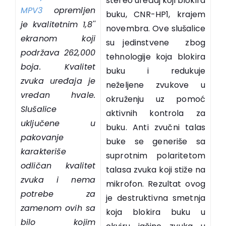
stereo uređaj koji blokira
MPV3
opremljen
buku, CNR-HP1, krajem
je kvalitetnim 1,8''
novembra. Ove slušalice
ekranom koji
su jedinstvene zbog
podržava 262,000
tehnologije koja blokira
boja. Kvalitet
buku i redukuje
zvuka uređaja je
neželjene zvukove u
vredan hvale.
okruženju uz pomoć
Slušalice
aktivnih kontrola za
uključene u
buku. Anti zvučni talas
pakovanje
buke se generiše sa
karakteriše
suprotnim polaritetom
odličan kvalitet
talasa zvuka koji stiže na
zvuka i nema
mikrofon. Rezultat ovog
potrebe za
je destruktivna smetnja
zamenom ovih sa
koja blokira buku u
bilo kojim