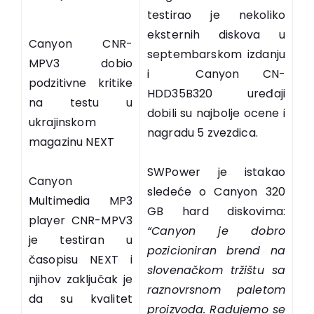
testirao je nekoliko
eksternih diskova u
Canyon CNR-
septembarskom izdanju
MPV3 dobio
i Canyon CN-
podzitivne kritike
HDD35B320 uređaji
na testu u
dobili su najbolje ocene i
ukrajinskom
nagradu 5 zvezdica.
magazinu NEXT
SWPower je istakao
Canyon
sledeće o Canyon 320
Multimedia MP3
GB hard diskovima:
player CNR-MPV3
“
Canyon je dobro
je testiran u
pozicioniran brend na
časopisu NEXT i
slovenačkom tržištu sa
njihov zaključak je
raznovrsnom paletom
da su kvalitet
proizvoda. Radujemo se