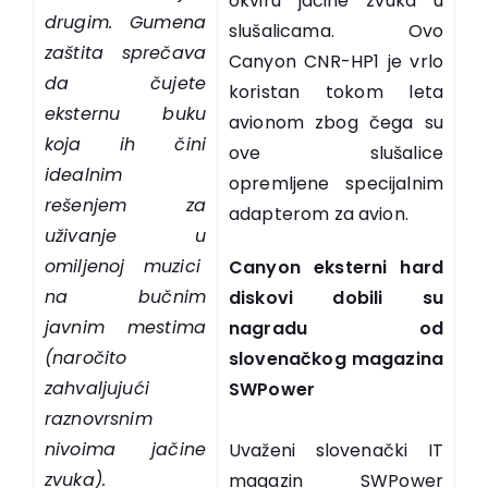
okviru jačine zvuka u
drugim. Gumena
slušalicama. Ovo
zaštita sprečava
Canyon CNR-HP1 je vrlo
da čujete
koristan tokom leta
eksternu buku
avionom zbog čega su
koja ih čini
ove slušalice
idealnim
opremljene specijalnim
rešenjem za
adapterom za avion.
uživanje u
omiljenoj muzici
Canyon eksterni hard
na bučnim
diskovi dobili su
javnim mestima
nagradu od
(naročito
slovenačkog magazina
zahvaljujući
SWPower
raznovrsnim
nivoima jačine
Uvaženi slovenački IT
zvuka).
magazin SWPower