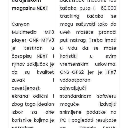
ukrajinskom
backtrack modom. 100
magazinu NEXT
tačaka puta i 60,000
tracking tačaka se
Canyon
mogu sačuvati tako da
Multimedia MP3
uvek možete pronaći
player CNR-MPV3
put natrag. Treba imati
je testiran u
u vidu da se može
časopisu NEXT i
koristiti u svim
njihov zaključak je
vremenskim uslovima
da su kvalitet
CNS-GPS2 jer je IPX7
zuvak i
vodootporan
osvetljenost
zahvaljujući
ekrana odlični i
standardnom softveru
zbog toga idealan
moguće izdvojiti
izbor za one
snimljene podatke na
korisnike kojima je
PC i pogledati rezultate