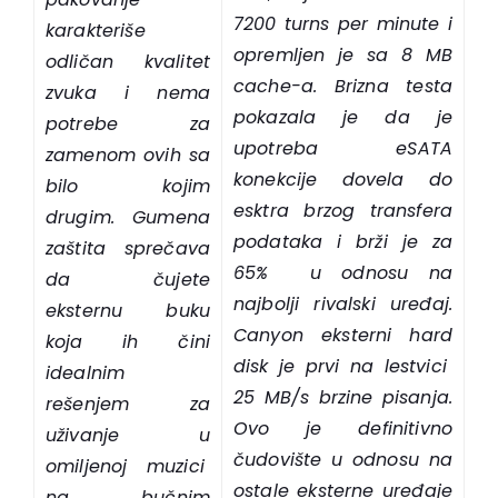
7200 turns per minute i
karakteriše
opremljen je sa 8 MB
odličan kvalitet
cache-a. Brizna testa
zvuka i nema
pokazala je da je
potrebe za
upotreba eSATA
zamenom ovih sa
konekcije dovela do
bilo kojim
esktra brzog transfera
drugim. Gumena
podataka i brži je za
zaštita sprečava
65% u odnosu na
da čujete
najbolji rivalski uređaj.
eksternu buku
Canyon eksterni hard
koja ih čini
disk je prvi na lestvici
idealnim
25 MB/s brzine pisanja.
rešenjem za
Ovo je definitivno
uživanje u
čudovište u odnosu na
omiljenoj muzici
ostale eksterne uređaje
na bučnim