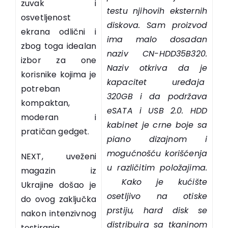
zuvak i
testu njihovih eksternih
osvetljenost
diskova. Sam proizvod
ekrana odlični i
ima malo dosadan
zbog toga idealan
naziv CN-HDD35B320.
izbor za one
Naziv otkriva da je
korisnike kojima je
kapacitet uređaja
potreban
320GB i da podržava
kompaktan,
eSATA i USB 2.0. HDD
moderan i
kabinet je crne boje sa
pratičan gedget.
piano dizajnom i
mogućnošću korišćenja
NEXT, uveženi
u različitim položajima.
magazin iz
Kako je kućište
Ukrajine došao je
osetljivo na otiske
do ovog zaključka
prstiju, hard disk se
nakon intenzivnog
distribuira sa tkaninom
testiranja.