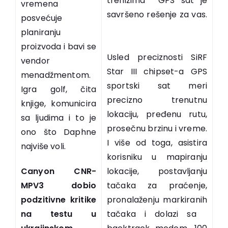
trenizima GPS sat je
vremena
savršeno rešenje za vas.
posvećuje
planiranju
proizvoda i bavi se
Usled preciznosti SiRF
vendor
Star III chipset-a GPS
menadžmentom.
sportski sat meri
Igra golf, čita
precizno trenutnu
knjige, komunicira
lokaciju, pređenu rutu,
sa ljudima i to je
prosečnu brzinu i vreme.
ono što Daphne
I više od toga, asistira
najviše voli.
korisniku u mapiranju
Canyon CNR-
lokacije, postavljanju
MPV3 dobio
tačaka za praćenje,
podzitivne kritike
pronalaženju markiranih
na testu u
tačaka i dolazi sa