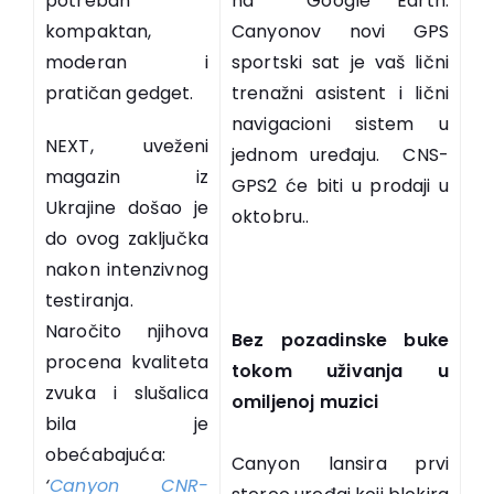
potreban
na Google Earth.
kompaktan,
Canyonov novi GPS
moderan i
sportski sat je vaš lični
pratičan gedget.
trenažni asistent i lični
navigacioni sistem u
NEXT, uveženi
jednom uređaju. CNS-
magazin iz
GPS2 će biti u prodaji u
Ukrajine došao je
oktobru..
do ovog zaključka
nakon intenzivnog
testiranja.
Naročito njihova
Bez pozadinske buke
procena kvaliteta
tokom uživanja u
zvuka i slušalica
omiljenoj muzici
bila je
obećabajuća:
Canyon lansira prvi
‘
Canyon CNR-