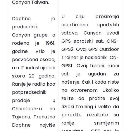
Canyon Taiwan.
U cilju proširenja
Daphne je
asortimana sportskih
predsednik
satova, Canyon uvodi
Canyon grupe, a
GPS sprotski sat, CNS-
rođena je 1961.
GPS2. Ovaj GPS Outdoor
godine. Vrlo je
Trainer je naslednik CN-
posvećena osoba,
GPS1. Ovaj tipični ručni
a u IT industriji radi
sat je ugodan za
skoro 20 godina.
nošenje, čak i kada niste
Ranije je radila kao
na otvorenom. Ukoliko
potpredsednik
želite da pratite svoj
prodaje u
fizički trening i volite da
Chaintech-u na
poredite rezultate sa
Tajvanu. Trenutno
ranije snimljenim
Daphne najviše