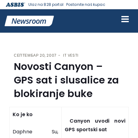
Ulaz na B2B portal
Postanite naš kupac
VESTI | ASBIS SRBIJA
>
IT VESTI
> NOVOSTI CANYON – GPS SAT I
SLUSALICE ZA BLOKIRANJE BUKE
СЕПТЕМБАР 20, 2007
IT VESTI
Novosti Canyon –
GPS sat i slusalice za
blokiranje buke
Ko je ko
Canyon uvodi novi
GPS sportski sat
Daphne Su,