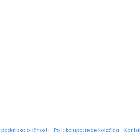
ti podataka o ličnosti
Politika upotrebe kolačića
Konta