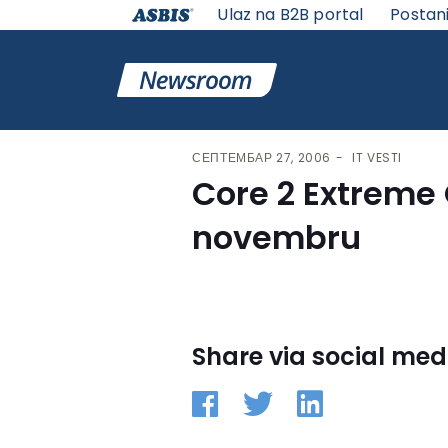
Ulaz na B2B portal
Postan
VESTI | ASBIS SRBIJA
>
IT VESTI
> CORE 2 EXTREME Q
СЕПТЕМБАР 27, 2006
IT VESTI
Core 2 Extreme
novembru
Share via social med