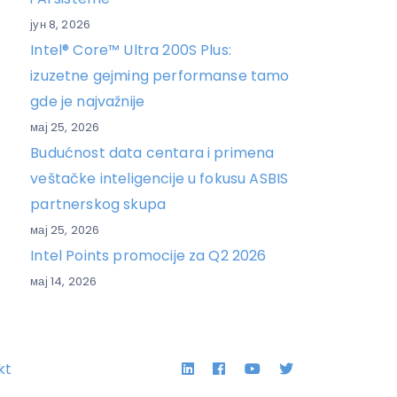
јун 8, 2026
Intel® Core™ Ultra 200S Plus:
izuzetne gejming performanse tamo
gde je najvažnije
мај 25, 2026
Budućnost data centara i primena
veštačke inteligencije u fokusu ASBIS
partnerskog skupa
мај 25, 2026
Intel Points promocije za Q2 2026
мај 14, 2026
Linkedin
Facebook
YouTube
Twitter
kt