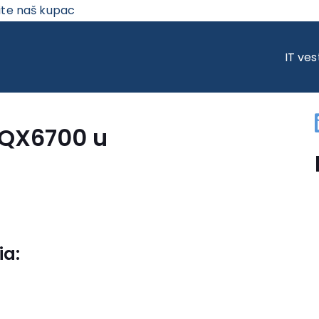
ite naš kupac
X6700 U NOVEMBRU
IT ves
 QX6700 u
ia: