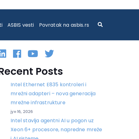
ti
ASBIS vesti
Povratak na asbis.rs
Linkedin
Facebook
YouTube
Twitter
Recent Posts
Intel Ethernet E835 kontroleri i
mrežni adapteri – nova generacija
mrežne infrastrukture
јун 16, 2026
Intel stavlja agentni AI u pogon uz
Xeon 6+ procesore, napredne mreže
i AI sisteme