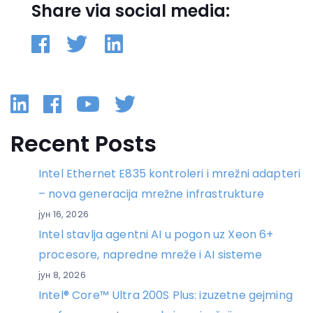
Share via social media:
Linkedin
Facebook
YouTube
Twitter
Recent Posts
Intel Ethernet E835 kontroleri i mrežni adapteri
– nova generacija mrežne infrastrukture
јун 16, 2026
Intel stavlja agentni AI u pogon uz Xeon 6+
procesore, napredne mreže i AI sisteme
јун 8, 2026
Intel® Core™ Ultra 200S Plus: izuzetne gejming