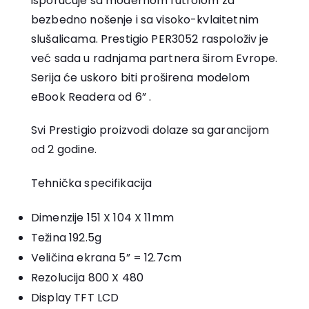
isporučuje sa modernom futrolom za
bezbedno nošenje i sa visoko-kvlaitetnim
slušalicama. Prestigio PER3052 raspoloživ je
već sada u radnjama partnera širom Evrope.
Serija će uskoro biti proširena modelom
eBook Readera od 6” .
Svi Prestigio proizvodi dolaze sa garancijom
od 2 godine.
Tehnička specifikacija
Dimenzije 151 X 104 X 11mm
Težina 192.5g
Veličina ekrana 5” = 12.7cm
Rezolucija 800 X 480
Display TFT LCD