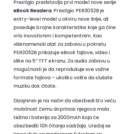
Prestigio predstavlja prvi model nove serije
eBook Readera
. Prestigio PER3052B je
entry-level model u okviru nove linije, ali
poseduje brojne karakteristike koje ga čine
vrlo inovativnim i kompetentnim. Kao
višenamenski alat za zabavu u pokretu
PER3052B prikazuje eBook fajlove, video i
slike na 5” TFT ekranu. Za audio zabavu u
mogućnosti je da reprodukuje sve važne
formate fajlova – ukoliko volite da slušate
muziku dok čitate.
Dizajniran je na način da obezbedi što veću
mobilnost čemu doprinosi njegova mala
težina i baterija sa 2000mAh koja će
obezbediti 10h čitanja sadržaja. Uređaj se