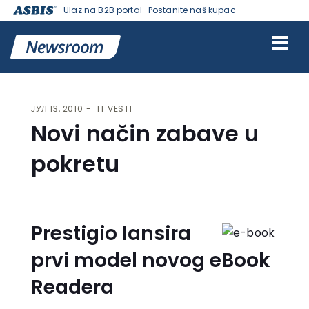
Ulaz na B2B portal
Postanite naš kupac
VESTI | ASBIS SRBIJA
>
IT VESTI
> NOVI NAČIN ZABAVE U POKRETU
ЈУЛ 13, 2010
IT VESTI
Novi način zabave u
pokretu
Prestigio lansira
prvi model novog eBook
Readera