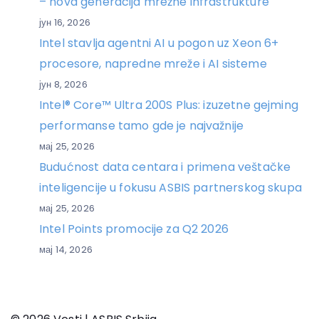
– nova generacija mrežne infrastrukture
јун 16, 2026
Intel stavlja agentni AI u pogon uz Xeon 6+
procesore, napredne mreže i AI sisteme
јун 8, 2026
Intel® Core™ Ultra 200S Plus: izuzetne gejming
performanse tamo gde je najvažnije
мај 25, 2026
Budućnost data centara i primena veštačke
inteligencije u fokusu ASBIS partnerskog skupa
мај 25, 2026
Intel Points promocije za Q2 2026
мај 14, 2026