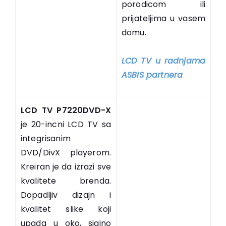
porodicom ili
prijateljima u vasem
domu.
LCD TV u radnjama
ASBIS partnera
LCD TV P7220DVD-X
je 20-incni LCD TV sa
integrisanim
DVD/DivX playerom.
Kreiran je da izrazi sve
kvalitete brenda.
Dopadljiv dizajn i
kvalitet slike koji
upada u oko, sjajno