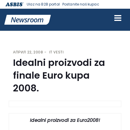
Ulaz na B2B portal
Postanite naš kupac
VESTI | ASBIS SRBIJA
>
IT VESTI
> IDEALNI PROIZVODI ZA FINALE
EURO KUPA 2008.
АПРИЛ 22, 2008
IT VESTI
Idealni proizvodi za
finale Euro kupa
2008.
Idealni proizvodi za Euro2008!