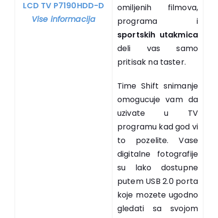
LCD TV P7190HDD-D
omiljenih filmova,
Vise informacija
programa i
sportskih utakmica
deli vas samo
pritisak na taster.
Time Shift snimanje
omogucuje vam da
uzivate u TV
programu kad god vi
to pozelite. Vase
digitalne fotografije
su lako dostupne
putem USB 2.0 porta
koje mozete ugodno
gledati sa svojom