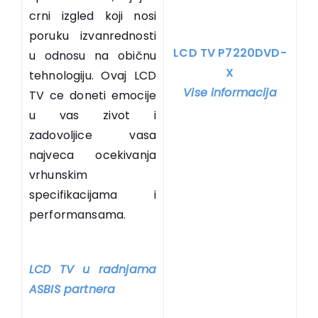
crni izgled koji nosi
poruku izvanrednosti
LCD TV P7220DVD-
u odnosu na običnu
X
tehnologiju. Ovaj LCD
Vise informacija
TV ce doneti emocije
u vas zivot i
zadovoljice vasa
najveca ocekivanja
vrhunskim
specifikacijama i
performansama.
LCD TV u radnjama
ASBIS partnera