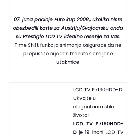
07. juna pocinje Euro kup 2008., ukoliko niste
obezbedili karte za Austriju/Svajcarsku onda
su Prestigio LCD TV idealno resenje za vas.
Time Shift funkcija snimanja osigurace da ne
propustite ni jedan trenutak omiljene
utakmice
LCD TV P7190HDD-D.
Uživajte u
elegantnom stilu
života!
LCD TV P7190HDD-
D
je 19-incni LCD TV