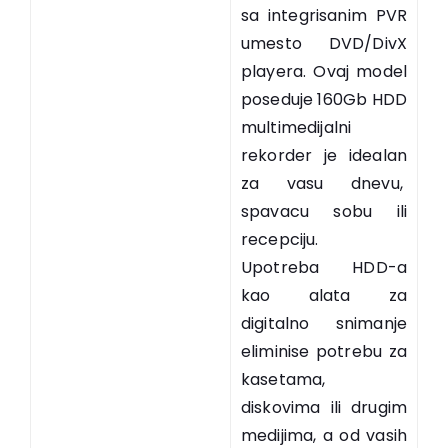
sa integrisanim PVR
umesto DVD/DivX
playera. Ovaj model
poseduje 160Gb HDD
multimedijalni
rekorder je idealan
za vasu dnevu,
spavacu sobu ili
recepciju.
Upotreba HDD-a
kao alata za
digitalno snimanje
eliminise potrebu za
kasetama,
diskovima ili drugim
medijima, a od vasih