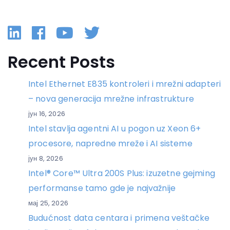
Linkedin
Facebook
YouTube
Twitter
Recent Posts
Intel Ethernet E835 kontroleri i mrežni adapteri
– nova generacija mrežne infrastrukture
јун 16, 2026
Intel stavlja agentni AI u pogon uz Xeon 6+
procesore, napredne mreže i AI sisteme
јун 8, 2026
Intel® Core™ Ultra 200S Plus: izuzetne gejming
performanse tamo gde je najvažnije
мај 25, 2026
Budućnost data centara i primena veštačke