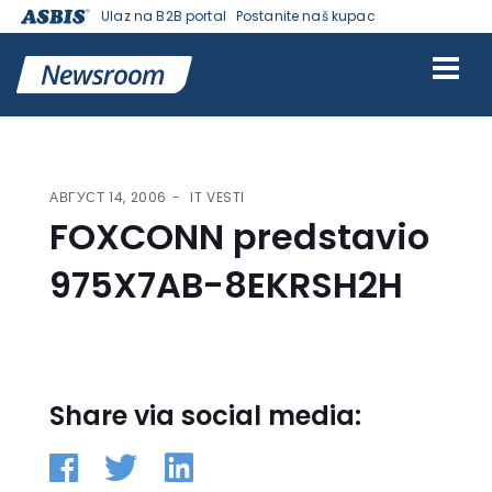
Ulaz na B2B portal
Postanite naš kupac
VESTI | ASBIS SRBIJA
>
IT VESTI
> FOXCONN PREDSTAVIO
975X7AB-8EKRSH2H
АВГУСТ 14, 2006
IT VESTI
FOXCONN predstavio
975X7AB-8EKRSH2H
Share via social media: