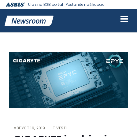
Ulaz na B2B portal
Postanite naš kupac
VESTI | ASBIS SRBIJA
>
IT VESTI
> GIGABYTE JE OBJAVIO R-SERIES
RACK SERVERA KOJI PODRŽAVAJU AMD EPYC ROME PROCESORE
АВГУСТ 19, 2019
IT VESTI