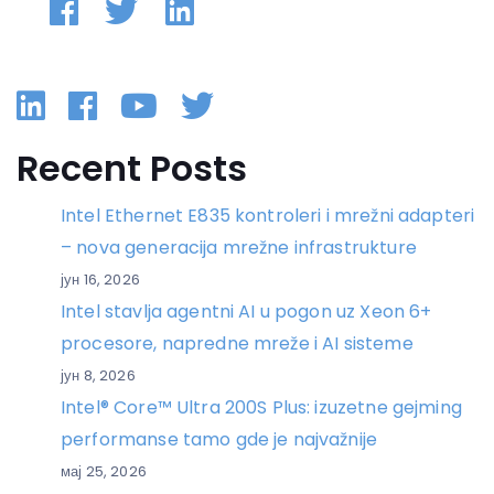
Linkedin
Facebook
YouTube
Twitter
Recent Posts
Intel Ethernet E835 kontroleri i mrežni adapteri
– nova generacija mrežne infrastrukture
јун 16, 2026
Intel stavlja agentni AI u pogon uz Xeon 6+
procesore, napredne mreže i AI sisteme
јун 8, 2026
Intel® Core™ Ultra 200S Plus: izuzetne gejming
performanse tamo gde je najvažnije
мај 25, 2026