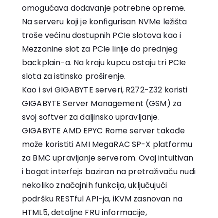
omogućava dodavanje potrebne opreme.
Na serveru koji je konfigurisan NVMe ležišta
troše većinu dostupnih PCIe slotova kao i
Mezzanine slot za PCIe linije do prednjeg
backplain-a. Na kraju kupcu ostaju tri PCIe
slota za istinsko proširenje.
Kao i svi GIGABYTE serveri, R272-Z32 koristi
GIGABYTE Server Management (GSM) za
svoj softver za daljinsko upravljanje.
GIGABYTE AMD EPYC Rome server takođe
može koristiti AMI MegaRAC SP-X platformu
za BMC upravljanje serverom. Ovaj intuitivan
i bogat interfejs baziran na pretraživaču nudi
nekoliko značajnih funkcija, uključujući
podršku RESTful API-ja, iKVM zasnovan na
HTML5, detaljne FRU informacije,