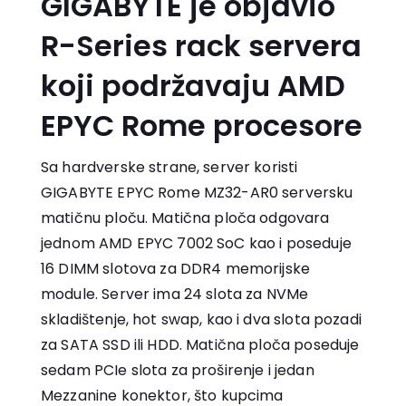
GIGABYTE je objavio
R-Series rack servera
koji podržavaju AMD
EPYC Rome procesore
Sa hardverske strane, server koristi
GIGABYTE EPYC Rome MZ32-AR0 serversku
matičnu ploču. Matična ploča odgovara
jednom AMD EPYC 7002 SoC kao i poseduje
16 DIMM slotova za DDR4 memorijske
module. Server ima 24 slota za NVMe
skladištenje, hot swap, kao i dva slota pozadi
za SATA SSD ili HDD. Matična ploča poseduje
sedam PCIe slota za proširenje i jedan
Mezzanine konektor, što kupcima