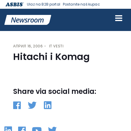
Ulaz na B2B portal
Postanite naš kupac
VESTI | ASBIS SRBIJA
>
IT VESTI
> HITACHI I KOMAG
АПРИЛ 16, 2006
IT VESTI
Hitachi i Komag
Share via social media:
Linkedin
Facebook
YouTube
Twitter