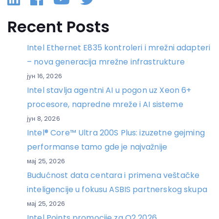
Recent Posts
Intel Ethernet E835 kontroleri i mrežni adapteri
– nova generacija mrežne infrastrukture
јун 16, 2026
Intel stavlja agentni AI u pogon uz Xeon 6+
procesore, napredne mreže i AI sisteme
јун 8, 2026
Intel® Core™ Ultra 200S Plus: izuzetne gejming
performanse tamo gde je najvažnije
мај 25, 2026
Budućnost data centara i primena veštačke
inteligencije u fokusu ASBIS partnerskog skupa
мај 25, 2026
Intel Points promocije za Q2 2026