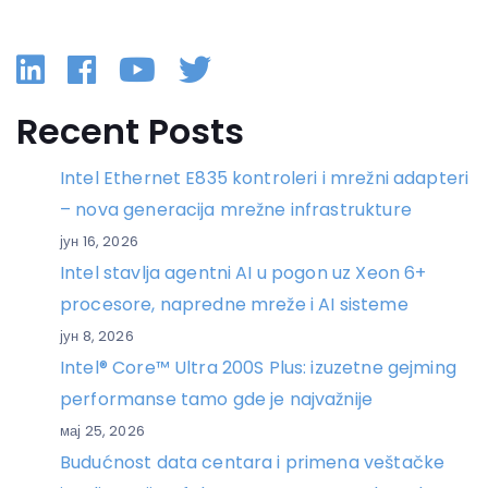
Linkedin
Facebook
YouTube
Twitter
Recent Posts
Intel Ethernet E835 kontroleri i mrežni adapteri
– nova generacija mrežne infrastrukture
јун 16, 2026
Intel stavlja agentni AI u pogon uz Xeon 6+
procesore, napredne mreže i AI sisteme
јун 8, 2026
Intel® Core™ Ultra 200S Plus: izuzetne gejming
performanse tamo gde je najvažnije
мај 25, 2026
Budućnost data centara i primena veštačke