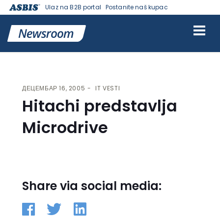
Ulaz na B2B portal
Postanite naš kupac
VESTI | ASBIS SRBIJA
>
IT VESTI
> HITACHI PREDSTAVLJA
MICRODRIVE
ДЕЦЕМБАР 16, 2005
IT VESTI
Hitachi predstavlja
Microdrive
Share via social media: