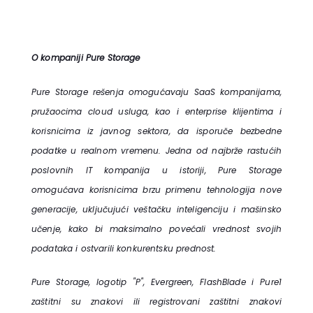
O kompaniji Pure Storage
Pure Storage rešenja omogućavaju SaaS kompanijama,
pružaocima cloud usluga, kao i enterprise klijentima i
korisnicima iz javnog sektora, da isporuče bezbedne
podatke u realnom vremenu. Jedna od najbrže rastućih
poslovnih IT kompanija u istoriji, Pure Storage
omogućava korisnicima brzu primenu tehnologija nove
generacije, uključujući veštačku inteligenciju i mašinsko
učenje, kako bi maksimalno povećali vrednost svojih
podataka i ostvarili konkurentsku prednost.
Pure Storage, logotip "P", Evergreen, FlashBlade i Pure1
zaštitni su znakovi ili registrovani zaštitni znakovi