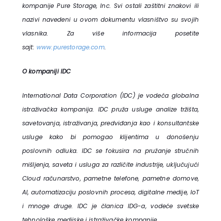
kompanije Pure Storage, Inc. Svi ostali zaštitni znakovi ili
nazivi navedeni u ovom dokumentu vlasništvo su svojih
vlasnika. Za više informacija posetite
sajt:
www.purestorage.com
.
O kompaniji IDC
International Data Corporation (IDC) je vodeća globalna
istraživačka kompanija. IDC pruža usluge analize tržišta,
savetovanja, istraživanja, predviđanja kao i konsultantske
usluge kako bi pomogao klijentima u donošenju
poslovnih odluka. IDC se fokusira na pružanje stručnih
mišljenja, saveta i usluga za različite industrije, uključujući
Cloud računarstvo, pametne telefone, pametne domove,
AI, automatizaciju poslovnih procesa, digitalne medije, IoT
i mnoge druge. IDC je članica IDG-a, vodeće svetske
tehnološke medijske i istraživačke kompanije.