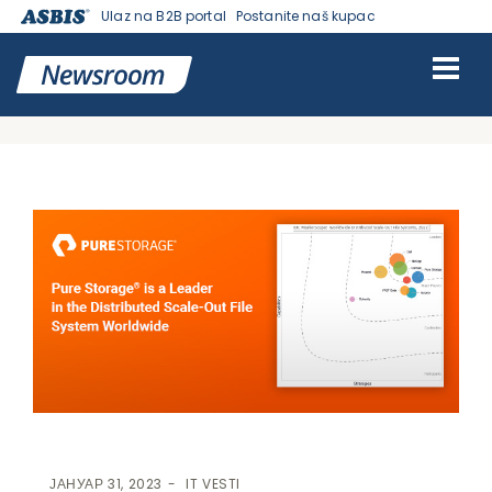
Ulaz na B2B portal
Postanite naš kupac
VESTI | ASBIS SRBIJA
>
IT VESTI
> IDC MARKETSCAPE PROGLASIO JE
PURE STORAGE ZA LIDERA U OKVIRU DISTRIBUTED SCALE-OUT FILE
SYSTEM WORLDWIDE.
ЈАНУАР 31, 2023
IT VESTI