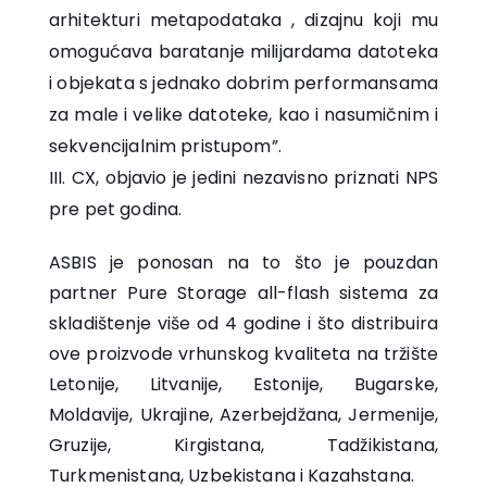
arhitekturi metapodataka , dizajnu koji mu
omogućava baratanje milijardama datoteka
i objekata s jednako dobrim performansama
za male i velike datoteke, kao i nasumičnim i
sekvencijalnim pristupom”.
CX, objavio je jedini nezavisno priznati NPS
pre pet godina.
ASBIS je ponosan na to što je pouzdan
partner Pure Storage all-flash sistema za
skladištenje više od 4 godine i što distribuira
ove proizvode vrhunskog kvaliteta na tržište
Letonije, Litvanije, Estonije, Bugarske,
Moldavije, Ukrajine, Azerbejdžana, Jermenije,
Gruzije, Kirgistana, Tadžikistana,
Turkmenistana, Uzbekistana i Kazahstana.