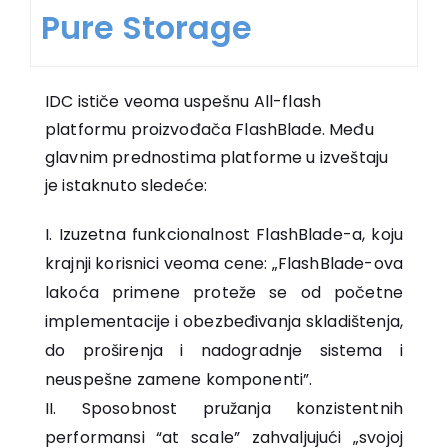
Pure Storage
IDC ističe veoma uspešnu All-flash
platformu proizvođača FlashBlade. Među
glavnim prednostima platforme u izveštaju
je istaknuto sledeće:
Izuzetna funkcionalnost FlashBlade-a, koju
krajnji korisnici veoma cene: „FlashBlade-ova
lakoća primene proteže se od početne
implementacije i obezbeđivanja skladištenja,
do proširenja i nadogradnje sistema i
neuspešne zamene komponenti”.
Sposobnost pružanja konzistentnih
performansi “at scale” zahvaljujući „svojoj