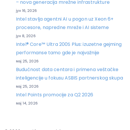
– nova generacija mrežne infrastrukture
јун 16, 2026
Intel stavlja agentni AI u pogon uz Xeon 6+
procesore, napredne mreže i AI sisteme
јун 8, 2026
Intel® Core™ Ultra 200S Plus: izuzetne gejming
performanse tamo gde je najvažnije
мај 25, 2026
Budućnost data centara i primena veštačke
inteligencije u fokusu ASBIS partnerskog skupa
мај 25, 2026
Intel Points promocije za Q2 2026
мај 14, 2026