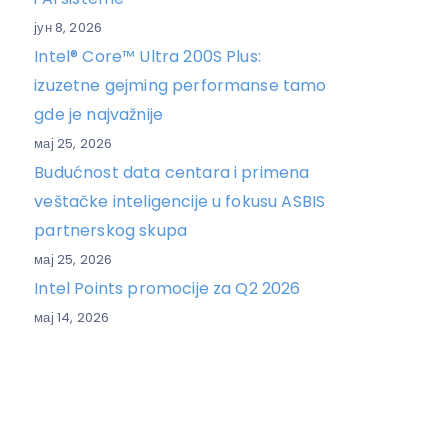
јун 8, 2026
Intel® Core™ Ultra 200S Plus:
izuzetne gejming performanse tamo
gde je najvažnije
мај 25, 2026
Budućnost data centara i primena
veštačke inteligencije u fokusu ASBIS
partnerskog skupa
мај 25, 2026
Intel Points promocije za Q2 2026
мај 14, 2026