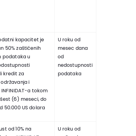
odatni kapacitet je
U roku od
an 50% zaštićenih
mesec dana
ih podataka u
od
edostupnosti
nedostupnosti
i kredit za
podataka
održavanja i
ja INFINIDAT-a tokom
šest (6) meseci, do
od 50.000 US dolara
ust od 10% na
U roku od