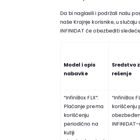
Da bi naglasili i podržali našu
naše Krajnje korisnike, u sluča
INFINIDAT će obezbediti sledeće
Model i opis
Sredstvo 
nabavke
rešenje
“InfiniBox FLX”:
“InfiniBox 
Plaćanje prema
korišćenju 
korišćenju
obezbeđeno
periodično na
INFINIDAT-
kutiji