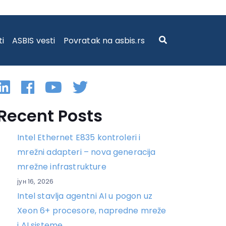
ti
ASBIS vesti
Povratak na asbis.rs
Linkedin
Facebook
YouTube
Twitter
Recent Posts
Intel Ethernet E835 kontroleri i
mrežni adapteri – nova generacija
mrežne infrastrukture
јун 16, 2026
Intel stavlja agentni AI u pogon uz
Xeon 6+ procesore, napredne mreže
i AI sisteme