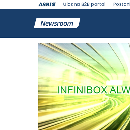
Ulaz na B2B portal
Postan
VESTI | ASBIS SRBIJA
>
IT VESTI
> METRO KLASTER INF