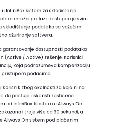
u InfiniBox sistem za skladištenje
eban mrežni prolaz i dostupan je svim
a skladištenje podataka sa važećim
no ažuriranje softvera.
za garantovanje dostupnosti podataka
n (Active / Active) rešenje. Korisnici
anciju, koja podrazumeva kompenzaciju
a pristupom podacima.
korisnik zbog okolnosti za koje ni na
 da pristupi i iskoristi zaštićene
m od InfiniBox klastera u Always On
akazana i traje više od 30 sekundi, a
je Always On sistem pod plaćenim