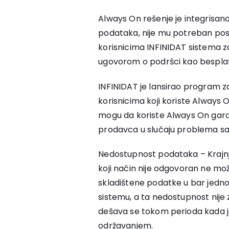
Always On rešenje je integrisano 
podataka, nije mu potreban pos
korisnicima INFINIDAT sistema z
ugovorom o podršci kao besplat
INFINIDAT je lansirao program 
korisnicima koji koriste Always O
mogu da koriste Always On gar
prodavca u slučaju problema s
Nedostupnost podataka – Krajnji 
koji način nije odgovoran ne može
skladištene podatke u bar jedno
sistemu, a ta nedostupnost nije z
dešava se tokom perioda kada 
održavanjem.