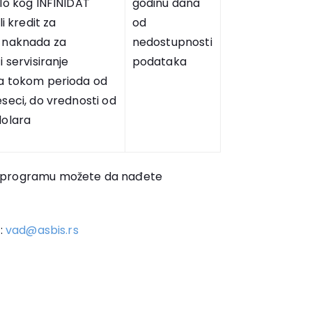
lo kog INFINIDAT
godinu dana
li kredit za
od
 naknada za
nedostupnosti
i servisiranje
podataka
a tokom perioda od
seci, do vrednosti od
dolara
e programu možete da nađete
e:
vad@asbis.rs