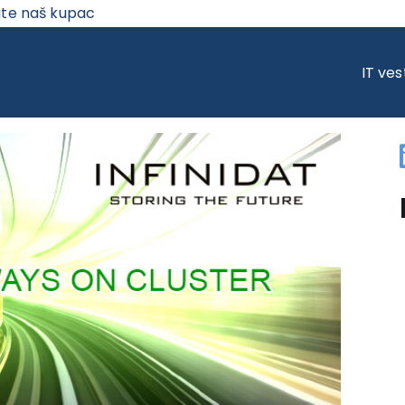
ite naš kupac
INIDAT I 100% GARANCIJA ALWAYS ON
IT ves