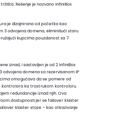
ržišta. Rešenje je nazvano InfiniBox
ura je dizajnirana od početka kao
m 3 odvojena domena, eliminišući staru
 pružajući kupcima pouzdanost sa 7
 iznad, i sastavljen je od 2 InfiniBox
u 3 odvojena domena sa rezervisanom IP
nicima omogućava da se pomere od
a kontrolora ka trostrukom kontroloru
lojem redundancije iznad njih. Ova
voom dostupnosti jer se failover klaster
ailover klaster staze – kao otkazivanje