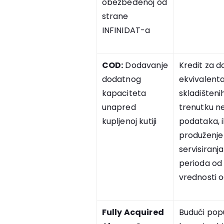
obezbeđenoj od
strane
INFINIDAT-a
COD:
Dodavanje
Kredit za d
dodatnog
ekvivalent
kapaciteta
skladišten
unapred
trenutku n
kupljenoj kutiji
podataka, il
produženje 
servisiran
perioda od 
vrednosti 
Fully Acquired
Budući pop