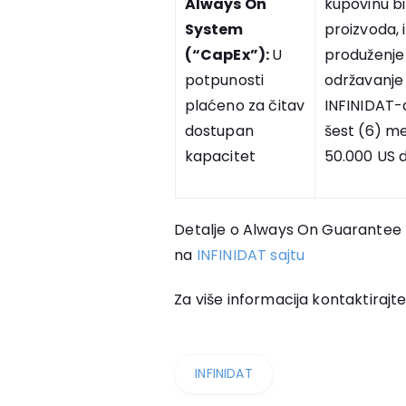
Always On
kupovinu bi
System
proizvoda, i
(“CapEx”):
U
produženje
potpunosti
održavanje 
plaćeno za čitav
INFINIDAT-
dostupan
šest (6) me
kapacitet
50.000 US 
Detalje o Always On Guarante
na
INFINIDAT sajtu
Za više informacija kontaktirajt
INFINIDAT