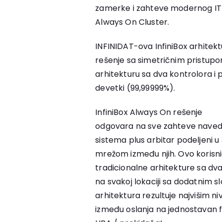
zamerke i zahteve modernog IT t
Always On Cluster.
INFINIDAT-ova InfiniBox arhitekt
rešenje sa simetričnim pristupo
arhitekturu sa dva kontrolora i
devetki (99,99999%).
InfiniBox Always On rešenje
odgovara na sve zahteve navedene
sistema plus arbitar podeljeni 
mrežom između njih. Ovo koris
tradicionalne arhitekture sa dv
na svakoj lokaciji sa dodatnim s
arhitektura rezultuje najvišim ni
između oslanja na jednostavan f