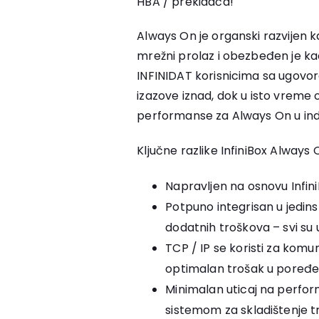
HBA / prekidača!
Always On je organski razvijen 
mrežni prolaz i obezbeđen je ka
INFINIDAT korisnicima sa ugovor
izazove iznad, dok u isto vreme 
performanse za Always On u indus
Ključne razlike InfiniBox Always 
Napravljen na osnovu Infin
Potpuno integrisan u jedin
dodatnih troškova – svi su 
TCP / IP se koristi za komu
optimalan trošak u poređen
Minimalan uticaj na perfor
sistemom za skladištenje tr