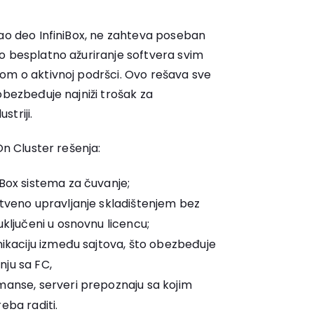
kao deo InfiniBox, ne zahteva poseban
o besplatno ažuriranje softvera svim
om o aktivnoj podršci. Ovo rešava sve
obezbeđuje najniži trošak za
triji.
On Cluster rešenja:
iBox sistema za čuvanje;
stveno upravljanje skladištenjem bez
uključeni u osnovnu licencu;
nikaciju između sajtova, što obezbeđuje
ju sa FC,
manse, serveri prepoznaju sa kojim
eba raditi.