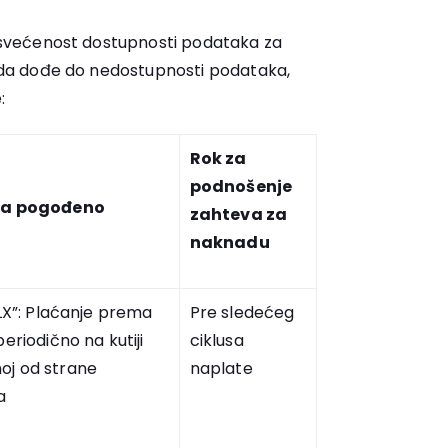
 posvećenost dostupnosti podataka za
ju da dođe do nedostupnosti podataka,
:
Rok za
podnošenje
za pogođeno
zahteva za
naknadu
FLX”: Plaćanje prema
Pre sledećeg
periodično na kutiji
ciklusa
j od strane
naplate
a