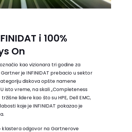
NFINIDAT i 100%
ys On
označio kao vizionara tri godine za
, Gartner je INFINIDAT prebacio u sektor
kategoriju diskova opšte namene
 U isto vreme, na skali „Completeness
 tržišne lidere kao što su HPE, Dell EMC,
labosti koje je INFINIDAT pokazao je
ra.
o klastera odgovor na Gartnerove