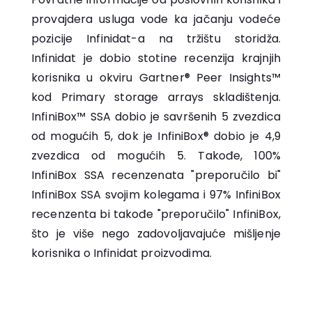
provajdera usluga vode ka jačanju vodeće
pozicije Infinidat-a na tržištu storidža.
Infinidat je dobio stotine recenzija krajnjih
korisnika u okviru Gartner® Peer Insights™
kod Primary storage arrays skladištenja.
InfiniBox™ SSA dobio je savršenih 5 zvezdica
od mogućih 5, dok je InfiniBox® dobio je 4,9
zvezdica od mogućih 5. Takođe, 100%
InfiniBox SSA recenzenata "preporučilo bi"
InfiniBox SSA svojim kolegama i 97% InfiniBox
recenzenta bi takođe "preporučilo" InfiniBox,
što je više nego zadovoljavajuće mišljenje
korisnika o Infinidat proizvodima.