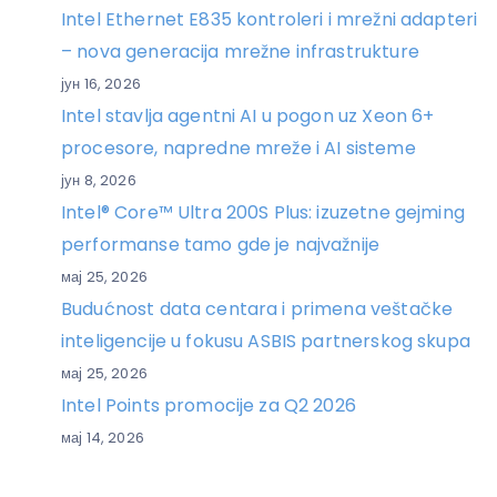
Intel Ethernet E835 kontroleri i mrežni adapteri
– nova generacija mrežne infrastrukture
јун 16, 2026
Intel stavlja agentni AI u pogon uz Xeon 6+
procesore, napredne mreže i AI sisteme
јун 8, 2026
Intel® Core™ Ultra 200S Plus: izuzetne gejming
performanse tamo gde je najvažnije
мај 25, 2026
Budućnost data centara i primena veštačke
inteligencije u fokusu ASBIS partnerskog skupa
мај 25, 2026
Intel Points promocije za Q2 2026
мај 14, 2026