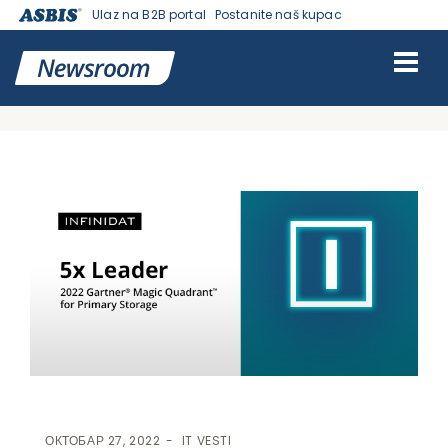
Ulaz na B2B portal
Postanite naš kupac
VESTI | ASBIS SRBIJA
>
IT VESTI
> 2022 GARTNER® MAGIC
QUADRANT™ PETU GODINU ZA REDOM PROGLASIO INFINIDAT
LIDEROM U PRIMARY STORAGE KATEGORIJI
ОКТОБАР 27, 2022
IT VESTI