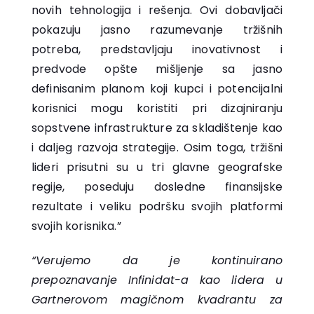
novih tehnologija i rešenja. Ovi dobavljači
pokazuju jasno razumevanje tržišnih
potreba, predstavljaju inovativnost i
predvode opšte mišljenje sa jasno
definisanim planom koji kupci i potencijalni
korisnici mogu koristiti pri dizajniranju
sopstvene infrastrukture za skladištenje kao
i daljeg razvoja strategije. Osim toga, tržišni
lideri prisutni su u tri glavne geografske
regije, poseduju dosledne finansijske
rezultate i veliku podršku svojih platformi
svojih korisnika.”
“Verujemo da je kontinuirano
prepoznavanje Infinidat-a kao lidera u
Gartnerovom magičnom kvadrantu za