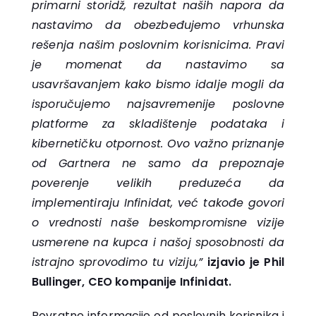
primarni storidž, rezultat naših napora da
nastavimo da obezbeđujemo vrhunska
rešenja našim poslovnim korisnicima. Pravi
je momenat da nastavimo sa
usavršavanjem kako bismo idalje mogli da
isporučujemo najsavremenije poslovne
platforme za skladištenje podataka i
kibernetičku otpornost. Ovo važno priznanje
od Gartnera ne samo da prepoznaje
poverenje velikih preduzeća da
implementiraju Infinidat, već takođe govori
o vrednosti naše beskompromisne vizije
usmerene na kupca i našoj sposobnosti da
istrajno sprovodimo tu viziju,”
izjavio je Phil
Bullinger, CEO kompanije Infinidat.
Povratne informacije od poslovnih korisnika i