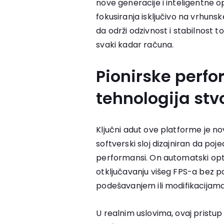
nove generacije i inteligentne 
fokusiranja isključivo na vrhuns
da održi odzivnost i stabilnost t
svaki kadar računa.
Pionirske perf
tehnologija st
Ključni adut ove platforme je no
softverski sloj dizajniran da po
performansi. On automatski opt
otključavanju višeg FPS-a bez 
podešavanjem ili modifikacijama
U realnim uslovima, ovaj pristup