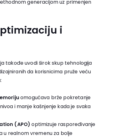
rethodnom generacijom uz primenjen
ptimizaciju i
ija takođe uvodi širok skup tehnologija
izajniranih da korisnicima pruže veću
:
emoriju
omogućava brže pokretanje
nivoa i manje kašnjenje kada je svaka
zation (APO)
optimizuje raspoređivanje
cija u realnom vremenu za bolje