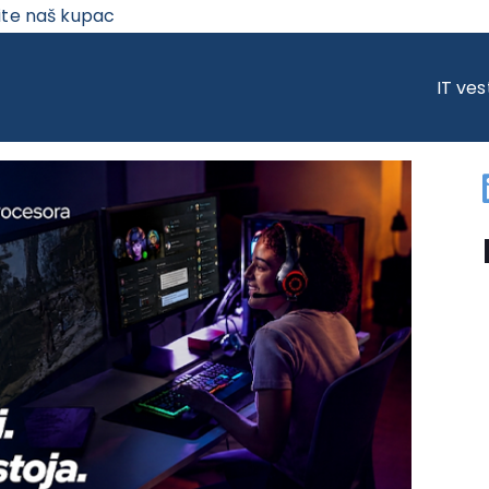
ite naš kupac
® CORE™ ULTRA 200S PLUS: IZUZETNE GEJMING PERFORMANSE TAMO GD
IT ves