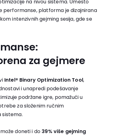
optimizacije na nivou sistema. Umesto
ke performanse, platforma je dizajnirana
okom intenzivnih gejming sesija, gde se
ormanse:
vorena za gejmere
vi
Intel® Binary Optimization Tool
,
jednostavi i unapredi podešavanje
imizuje podržane igre, pomažući u
potrebe za složenim ručnim
 sistema.
 može doneti i do
39% više gejming