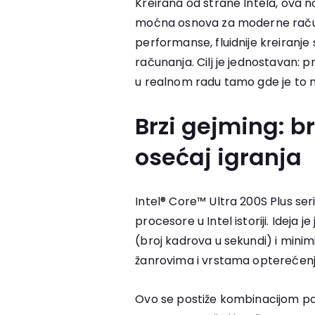
Kreirana od strane Intela, ova no
moćna osnova za moderne račun
performanse, fluidnije kreiranje
računanja. Cilj je jednostavan: 
u realnom radu tamo gde je to na
Brzi gejming: b
osećaj igranja
Intel® Core™ Ultra 200S Plus seri
procesore u Intel istoriji. Ideja
(broj kadrova u sekundi) i minimi
žanrovima i vrstama opterećenj
Ovo se postiže kombinacijom po