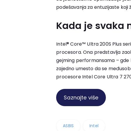
podešavanja za entuzijaste koji 
Kada je svaka 
Intel® Core™ Ultra 200S Plus seri
procesora. Ona predstavlja zaokre
gejming performansama – gde brz
zajedno umesto da se međusobno
procesore Intel Core Ultra 7 270
Saznajte više
ASBIS
Intel