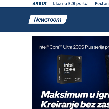
Ulaz na B2B portal
Postan
VESTI | ASBIS SRBIJA
>
ASBIS VESTI
-
IT VESTI
> INTEL