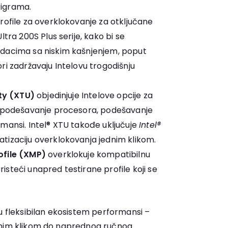
igrama.
rofile za overklokovanje za otključane
tra 200S Plus serije, kako bi se
dacima sa niskim kašnjenjem, poput
ri zadržavaju Intelovu trogodišnju
ity (XTU)
objedinjuje Intelove opcije za
u podešavanje procesora, podešavanje
mansi. Intel® XTU takođe uključuje
Intel®
tizaciju overklokovanja jednim klikom.
ofile (XMP)
overklokuje kompatibilnu
steći unapred testirane profile koji se
u fleksibilan ekosistem performansi –
dnim klikom do naprednog ručnog