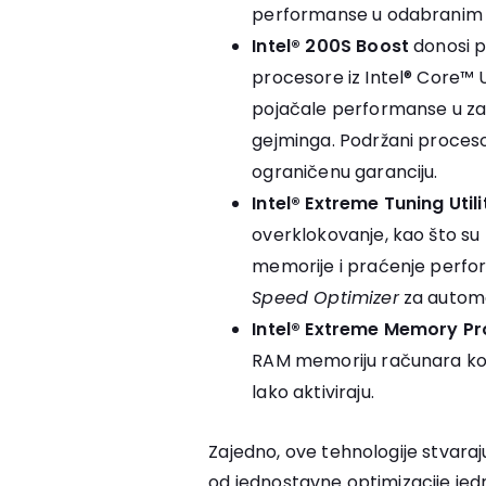
performanse u odabranim 
Intel® 200S Boost
donosi p
procesore iz Intel® Core™ Ul
pojačale performanse u za
gejminga. Podržani proceso
ograničenu garanciju.
Intel® Extreme Tuning Util
overklokovanje, kao što s
memorije i praćenje perfor
Speed Optimizer
za automa
Intel® Extreme Memory Pr
RAM memoriju računara kori
lako aktiviraju.
Zajedno, ove tehnologije stvaraj
od jednostavne optimizacije je