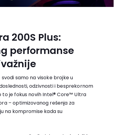
ra 200S Plus:
ng performanse
jvažnije
e svodi samo na visoke brojke u
doslednosti, odzivnosti i besprekornom
to je fokus novih Intel® Core™ Ultra
ora – optimizovanog rešenja za
taju na kompromise kada su