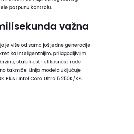
žele potpunu kontrolu.
milisekunda važna
ja je više od samo još jedne generacije
t ka inteligentnijim, prilagodljivijim
ina, stabilnost i efikasnost rade
 takmiče. Linija modela uključuje
K Plus i Intel Core Ultra 5 250K/KF.