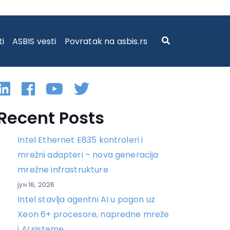
E JE NAJVAŽNIJE
ti
ASBIS vesti
Povratak na asbis.rs
Linkedin
Facebook
YouTube
Twitter
Recent Posts
Intel Ethernet E835 kontroleri i
mrežni adapteri – nova generacija
mrežne infrastrukture
јун 16, 2026
Intel stavlja agentni AI u pogon uz
Xeon 6+ procesore, napredne mreže
i AI sisteme