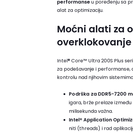
performanse
u poređenju sa p
alat za optimizaciju.
Moćni alati za o
overklokovanje
Intel® Core™ Ultra 200S Plus ser
za podešavanje i performanse, d
kontrolu nad njihovim sistemima
Podrška za DDR5-7200 m
igara, brže prelaze između 
milisekunda važna.
Intel® Application Optimi
niti (threads) i rad aplika