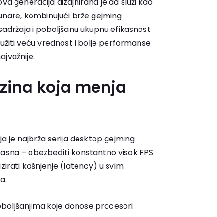
va generacija dizajnirana je da služi kao
are, kombinujući brže gejming
 sadržaja i poboljšanu ukupnu efikasnost
pružiti veću vrednost i bolje performanse
jvažnije.
rzina koja menja
ja je najbrža serija desktop gejming
 je jasna – obezbediti konstantno visok FPS
zirati kašnjenje (latency) u svim
a.
boljšanjima koje donose procesori