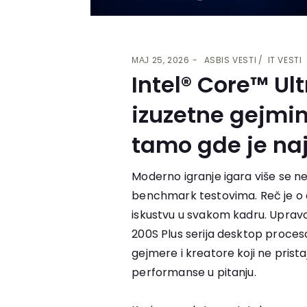
МАЈ 25, 2026
ASBIS VESTI
IT VESTI
Intel® Core™ Ult
izuzetne gejmi
tamo gde je na
Moderno igranje igara više se n
benchmark testovima. Reč je o 
iskustvu u svakom kadru. Upravo 
200S Plus serija desktop proces
gejmere i kreatore koji ne pris
performanse u pitanju.