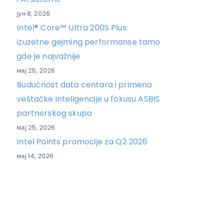
јун 8, 2026
Intel® Core™ Ultra 200S Plus:
izuzetne gejming performanse tamo
gde je najvažnije
мај 25, 2026
Budućnost data centara i primena
veštačke inteligencije u fokusu ASBIS
partnerskog skupa
мај 25, 2026
Intel Points promocije za Q2 2026
мај 14, 2026