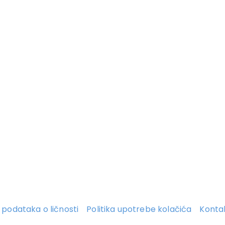
ti podataka o ličnosti
Politika upotrebe kolačića
Konta