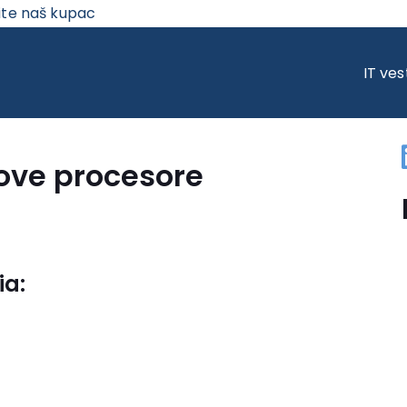
ite naš kupac
OVE PROCESORE
IT ves
nove procesore
ia: