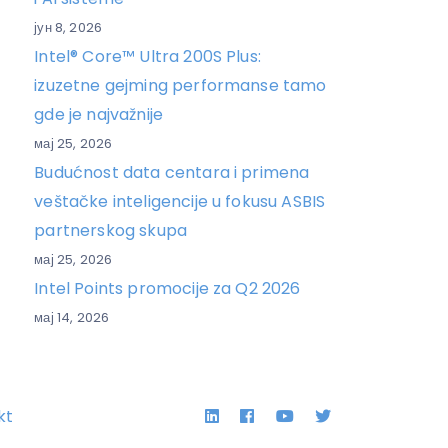
јун 8, 2026
Intel® Core™ Ultra 200S Plus:
izuzetne gejming performanse tamo
gde je najvažnije
мај 25, 2026
Budućnost data centara i primena
veštačke inteligencije u fokusu ASBIS
partnerskog skupa
мај 25, 2026
Intel Points promocije za Q2 2026
мај 14, 2026
Linkedin
Facebook
YouTube
Twitter
kt