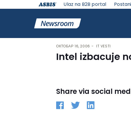
Ulaz na B2B portal
Postan
VESTI | ASBIS SRBIJA
>
IT VESTI
> INTEL IZBACUJE N
ОКТОБАР 16, 2006
IT VESTI
Intel izbacuje 
Share via social med