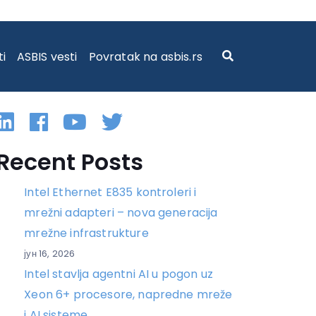
ti
ASBIS vesti
Povratak na asbis.rs
Linkedin
Facebook
YouTube
Twitter
Recent Posts
Intel Ethernet E835 kontroleri i
mrežni adapteri – nova generacija
mrežne infrastrukture
јун 16, 2026
Intel stavlja agentni AI u pogon uz
Xeon 6+ procesore, napredne mreže
i AI sisteme