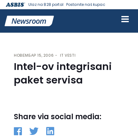
Ulaz na B2B portal
Postanite naš kupac
VESTI | ASBIS SRBIJA
>
IT VESTI
> INTEL-OV INTEGRISANI PAKET
SERVISA
НОВЕМБАР 15, 2006
IT VESTI
Intel-ov integrisani
paket servisa
Share via social media: