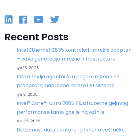
Linkedin
Facebook
YouTube
Twitter
Recent Posts
Intel Ethernet E835 kontroleri i mrežni adapteri
– nova generacija mrežne infrastrukture
јун 16, 2026
Intel stavlja agentni AI u pogon uz Xeon 6+
procesore, napredne mreže i AI sisteme
јун 8, 2026
Intel® Core™ Ultra 200S Plus: izuzetne gejming
performanse tamo gde je najvažnije
мај 25, 2026
Budućnost data centara i primena veštačke