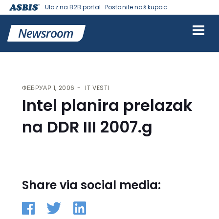
Ulaz na B2B portal
Postanite naš kupac
VESTI | ASBIS SRBIJA
>
IT VESTI
> INTEL PLANIRA PRELAZAK NA DDR
III 2007.G
ФЕБРУАР 1, 2006
IT VESTI
Intel planira prelazak
na DDR III 2007.g
Share via social media: