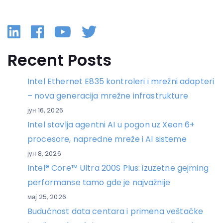
Linkedin
Facebook
YouTube
Twitter
Recent Posts
Intel Ethernet E835 kontroleri i mrežni adapteri
– nova generacija mrežne infrastrukture
јун 16, 2026
Intel stavlja agentni AI u pogon uz Xeon 6+
procesore, napredne mreže i AI sisteme
јун 8, 2026
Intel® Core™ Ultra 200S Plus: izuzetne gejming
performanse tamo gde je najvažnije
мај 25, 2026
Budućnost data centara i primena veštačke