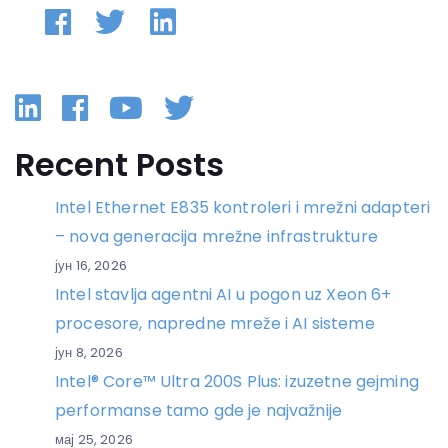
Linkedin
Facebook
YouTube
Twitter
Recent Posts
Intel Ethernet E835 kontroleri i mrežni adapteri
– nova generacija mrežne infrastrukture
јун 16, 2026
Intel stavlja agentni AI u pogon uz Xeon 6+
procesore, napredne mreže i AI sisteme
јун 8, 2026
Intel® Core™ Ultra 200S Plus: izuzetne gejming
performanse tamo gde je najvažnije
мај 25, 2026