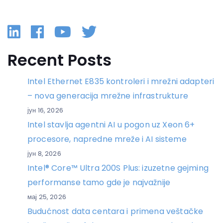
Linkedin
Facebook
YouTube
Twitter
Recent Posts
Intel Ethernet E835 kontroleri i mrežni adapteri
– nova generacija mrežne infrastrukture
јун 16, 2026
Intel stavlja agentni AI u pogon uz Xeon 6+
procesore, napredne mreže i AI sisteme
јун 8, 2026
Intel® Core™ Ultra 200S Plus: izuzetne gejming
performanse tamo gde je najvažnije
мај 25, 2026
Budućnost data centara i primena veštačke