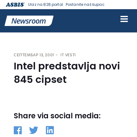
Ulaz na B2B portal
Postanite naš kupac
VESTI | ASBIS SRBIJA
>
IT VESTI
> INTEL PREDSTAVLJA NOVI 845
CIPSET
СЕПТЕМБАР 13, 2001
IT VESTI
Intel predstavlja novi
845 cipset
Share via social media: