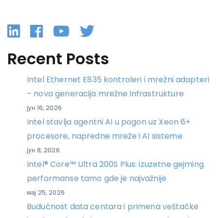
Linkedin
Facebook
YouTube
Twitter
Recent Posts
Intel Ethernet E835 kontroleri i mrežni adapteri
– nova generacija mrežne infrastrukture
јун 16, 2026
Intel stavlja agentni AI u pogon uz Xeon 6+
procesore, napredne mreže i AI sisteme
јун 8, 2026
Intel® Core™ Ultra 200S Plus: izuzetne gejming
performanse tamo gde je najvažnije
мај 25, 2026
Budućnost data centara i primena veštačke