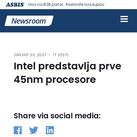
Ulaz na B2B portal
Postanite naš kupac
VESTI | ASBIS SRBIJA
>
IT VESTI
> INTEL PREDSTAVLJA PRVE 45NM
PROCESORE
ЈАНУАР 30, 2007
IT VESTI
Intel predstavlja prve
45nm procesore
Share via social media: