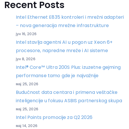
Recent Posts
Intel Ethernet E835 kontroleri i mrežni adapteri
– nova generacija mrežne infrastrukture
јун 16, 2026
Intel stavlja agentni AI u pogon uz Xeon 6+
procesore, napredne mreže i AI sisteme
јун 8, 2026
Intel® Core™ Ultra 200S Plus: izuzetne gejming
performanse tamo gde je najvažnije
мај 25, 2026
Budućnost data centara i primena veštačke
inteligencije u fokusu ASBIS partnerskog skupa
мај 25, 2026
Intel Points promocije za Q2 2026
мај 14, 2026