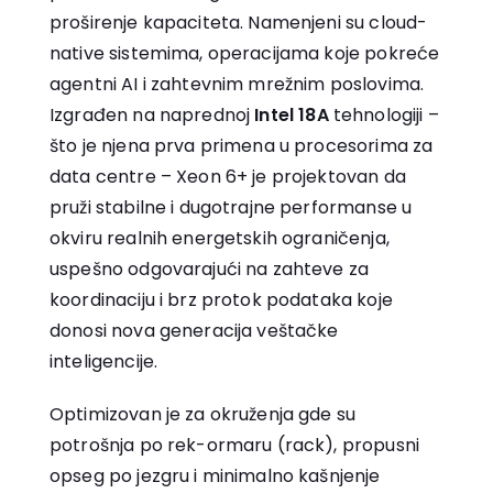
proširenje kapaciteta. Namenjeni su cloud-
native sistemima, operacijama koje pokreće
agentni AI i zahtevnim mrežnim poslovima.
Izgrađen na naprednoj
Intel 18A
tehnologiji –
što je njena prva primena u procesorima za
data centre – Xeon 6+ je projektovan da
pruži stabilne i dugotrajne performanse u
okviru realnih energetskih ograničenja,
uspešno odgovarajući na zahteve za
koordinaciju i brz protok podataka koje
donosi nova generacija veštačke
inteligencije.
Optimizovan je za okruženja gde su
potrošnja po rek-ormaru (rack), propusni
opseg po jezgru i minimalno kašnjenje