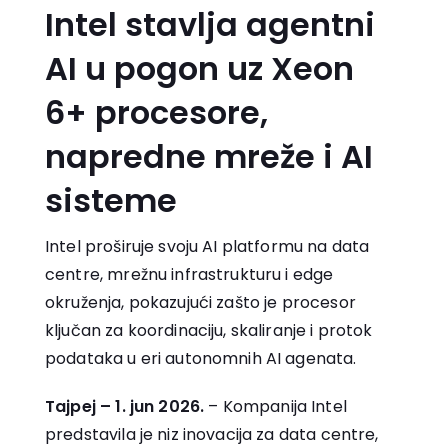
Intel stavlja agentni
AI u pogon uz Xeon
6+ procesore,
napredne mreže i AI
sisteme
Intel proširuje svoju AI platformu na data
centre, mrežnu infrastrukturu i edge
okruženja, pokazujući zašto je procesor
ključan za koordinaciju, skaliranje i protok
podataka u eri autonomnih AI agenata.
Tajpej – 1. jun 2026.
– Kompanija Intel
predstavila je niz inovacija za data centre,