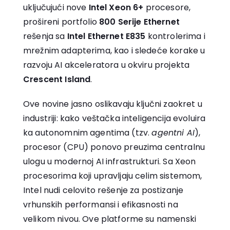
uključujući nove
Intel Xeon 6+
procesore,
prošireni portfolio
800 Serije Ethernet
rešenja sa
Intel Ethernet E835
kontrolerima i
mrežnim adapterima, kao i sledeće korake u
razvoju AI akceleratora u okviru projekta
Crescent Island
.
Ove novine jasno oslikavaju ključni zaokret u
industriji: kako veštačka inteligencija evoluira
ka autonomnim agentima (tzv.
agentni AI
),
procesor (CPU) ponovo preuzima centralnu
ulogu u modernoj AI infrastrukturi. Sa Xeon
procesorima koji upravljaju celim sistemom,
Intel nudi celovito rešenje za postizanje
vrhunskih performansi i efikasnosti na
velikom nivou. Ove platforme su namenski