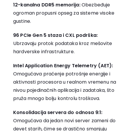
12-kanalna DDR5 memorija:
Obezbeđuje
ogroman propusni opseg za sisteme visoke
gustine.
96 PCIe Gen 5 staza i CXL podrška:
Ubrzavaju protok podataka kroz mešovite
hardverske infrastrukture.
Intel Application Energy Telemetry (AET):
Omogućava praćenje potrošnje energije i
aktivnosti procesora u realnom vremenu na
nivou pojedinačnih aplikacija i zadataka, što
pruža mnogo bolju kontrolu troškova.
Konsolidacija servera do odnosa 9:1:
Omogućava da jedan novi server zameni do
devet starih, čime se drastično smanjuju