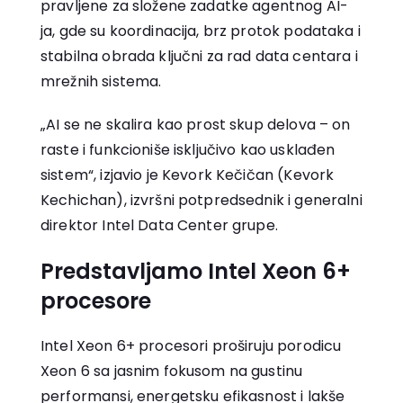
pravljene za složene zadatke agentnog AI-
ja, gde su koordinacija, brz protok podataka i
stabilna obrada ključni za rad data centara i
mrežnih sistema.
„AI se ne skalira kao prost skup delova – on
raste i funkcioniše isključivo kao usklađen
sistem“, izjavio je Kevork Kečičan (Kevork
Kechichan), izvršni potpredsednik i generalni
direktor Intel Data Center grupe.
Predstavljamo Intel Xeon 6+
procesore
Intel Xeon 6+ procesori proširuju porodicu
Xeon 6 sa jasnim fokusom na gustinu
performansi, energetsku efikasnost i lakše