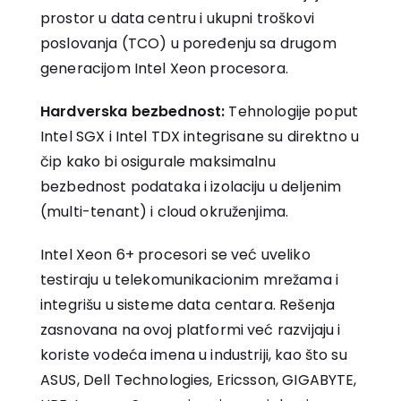
prostor u data centru i ukupni troškovi
poslovanja (TCO) u poređenju sa drugom
generacijom Intel Xeon procesora.
Hardverska bezbednost:
Tehnologije poput
Intel SGX i Intel TDX integrisane su direktno u
čip kako bi osigurale maksimalnu
bezbednost podataka i izolaciju u deljenim
(multi-tenant) i cloud okruženjima.
Intel Xeon 6+ procesori se već uveliko
testiraju u telekomunikacionim mrežama i
integrišu u sisteme data centara. Rešenja
zasnovana na ovoj platformi već razvijaju i
koriste vodeća imena u industriji, kao što su
ASUS, Dell Technologies, Ericsson, GIGABYTE,