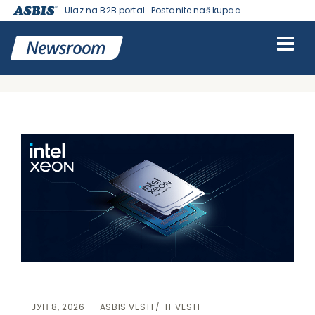
Ulaz na B2B portal
Postanite naš kupac
VESTI | ASBIS SRBIJA
>
ASBIS VESTI
-
IT VESTI
> INTEL STAVLJA
AGENTNI AI U POGON UZ XEON 6+ PROCESORE, NAPREDNE MREŽE
I AI SISTEME
ЈУН 8, 2026
ASBIS VESTI
IT VESTI