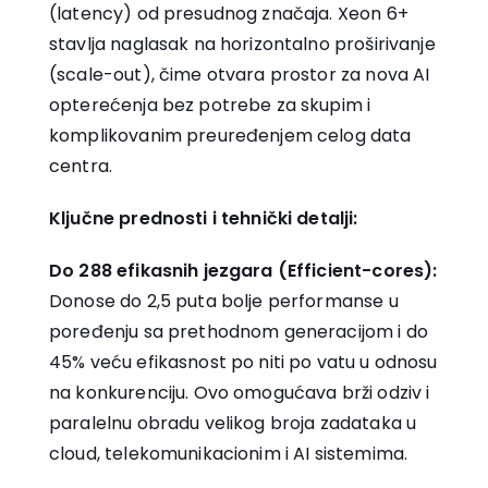
(latency) od presudnog značaja. Xeon 6+
stavlja naglasak na horizontalno proširivanje
(scale-out), čime otvara prostor za nova AI
opterećenja bez potrebe za skupim i
komplikovanim preuređenjem celog data
centra.
Ključne prednosti i tehnički detalji:
Do 288 efikasnih jezgara (Efficient-cores):
Donose do 2,5 puta bolje performanse u
poređenju sa prethodnom generacijom i do
45% veću efikasnost po niti po vatu u odnosu
na konkurenciju. Ovo omogućava brži odziv i
paralelnu obradu velikog broja zadataka u
cloud, telekomunikacionim i AI sistemima.