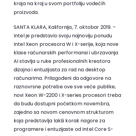
kraja na kraj u svom portfoliju vodećih
proizvoda.
SANTA KLARA, Kalifornija, 7. oktobar 2019. –
Intel je predstavio svoju najnoviju ponudu
Intel Xeon procesora W i X-serije, koja nove
klase računarskih performansi i ubrzavanja
AI stavlja u ruke profesionalnih kreatora
dizajna i entuzijasta za rad na desktop
računarima. Prilagođeni da odgovore na
raznovrsne potrebe ove sve veće publike,
novi Xeon W-2200 i X-series procesori treba
da budu dostupni početkom novembra,
zajedno sa novom cenovnom strukturom
koja predstavlja lakši korak nagore za
programere i entuzijaste od Intel Core S-