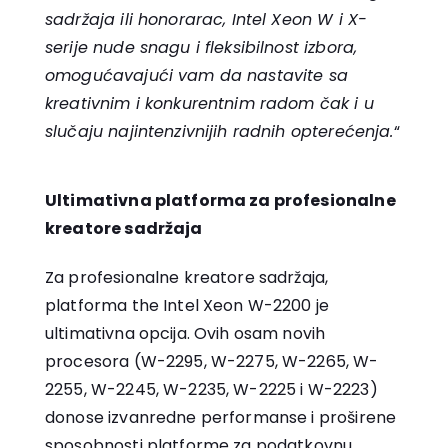
sadržaja ili honorarac, Intel Xeon W i X-
serije nude snagu i fleksibilnost izbora,
omogućavajući vam da nastavite sa
kreativnim i konkurentnim radom čak i u
slučaju najintenzivnijih radnih opterećenja.
“
Ultimativna platforma za profesionalne
kreatore sadržaja
Za profesionalne kreatore sadržaja,
platforma the Intel Xeon W-2200 je
ultimativna opcija. Ovih osam novih
procesora (W-2295, W-2275, W-2265, W-
2255, W-2245, W-2235, W-2225 i W-2223)
donose izvanredne performanse i proširene
sposobnosti platforme za podatkovnu