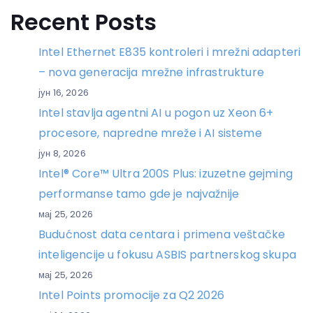
Recent Posts
Intel Ethernet E835 kontroleri i mrežni adapteri
– nova generacija mrežne infrastrukture
јун 16, 2026
Intel stavlja agentni AI u pogon uz Xeon 6+
procesore, napredne mreže i AI sisteme
јун 8, 2026
Intel® Core™ Ultra 200S Plus: izuzetne gejming
performanse tamo gde je najvažnije
мај 25, 2026
Budućnost data centara i primena veštačke
inteligencije u fokusu ASBIS partnerskog skupa
мај 25, 2026
Intel Points promocije za Q2 2026