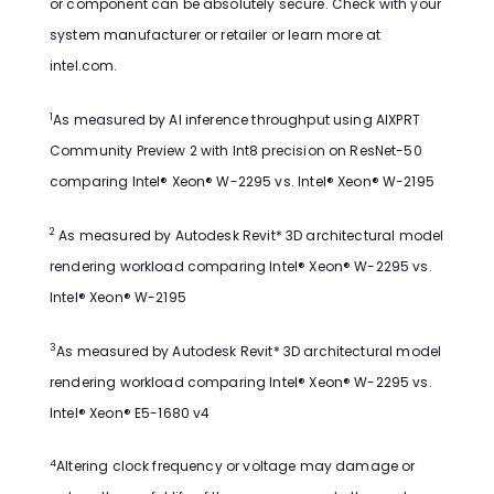
or component can be absolutely secure. Check with your
system manufacturer or retailer or learn more at
intel.com.
1
As measured by AI inference throughput using AIXPRT
Community Preview 2 with Int8 precision on ResNet-50
comparing Intel® Xeon® W-2295 vs. Intel® Xeon® W-2195
2
As measured by Autodesk Revit* 3D architectural model
rendering workload comparing Intel® Xeon® W-2295 vs.
Intel® Xeon® W-2195
3
As measured by Autodesk Revit* 3D architectural model
rendering workload comparing Intel® Xeon® W-2295 vs.
Intel® Xeon® E5-1680 v4
4
Altering clock frequency or voltage may damage or