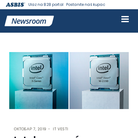
Ulaz na B2B portal
Postanite naš kupac
VESTI | ASBIS SRBIJA
>
IT VESTI
> INTEL OMOGUĆAVA UBRZANJE AI
I DONOSI NOVE CENE PROCESORA INTEL XEON W I X-SERIES
ОКТОБАР 7, 2019
IT VESTI