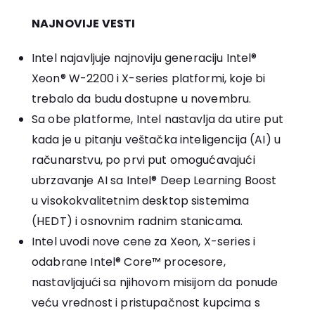
NAJNOVIJE VESTI
Intel najavljuje najnoviju generaciju Intel®
Xeon® W-2200 i X-series platformi, koje bi
trebalo da budu dostupne u novembru.
Sa obe platforme, Intel nastavlja da utire put
kada je u pitanju veštačka inteligencija (AI) u
računarstvu, po prvi put omogućavajući
ubrzavanje AI sa Intel® Deep Learning Boost
u visokokvalitetnim desktop sistemima
(HEDT) i osnovnim radnim stanicama.
Intel uvodi nove cene za Xeon, X-series i
odabrane Intel® Core™ procesore,
nastavljajući sa njihovom misijom da ponude
veću vrednost i pristupačnost kupcima s