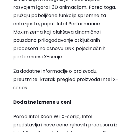
razvojem igara i 3D animacijom. Pored toga,
pružaju poboljšane funkcije spremne za
entuzijaste, poput Intel Performance
Maximizer-a koji olakšava dinamično i
pouzdano prilagođavanje otključanih
procesora na osnovu DNK pojedinačnih
performansi X-serije.
Za dodatne informacije o proizvodu,
preuzmite kratak pregled proizvoda Intel X-
series.
Dodatne izmene u ceni
Pored Intel Xeon W i X-serije, Intel
predstavlja i nove cene njihovih procesora iz