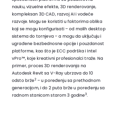
nauku, vizuelne efekte, 3D renderovanje,
kompleksan 3D CAD, razvoj AI i vodeće
razvoje. Mogu se koristiti u faktorima oblika
koji se mogu konfigurisati – od malih desktop
sistema do tornjeva – a mogu da uključuju i
ugrađene bezbednosne opcije i pouzdanost
platforme, kao što je ECC podrška i Intel
vPro™, koje kreativni profesionalci traže. Na
primer, proces 3D renderovanja na
Autodesk Revit sa V-Ray ubrzava do 10
2
odsto brže
– u poređenju sa prethodnom
generacijom, i do 2 puta brže u poređenju sa
3
radnom stanicom starom 3 godine
.