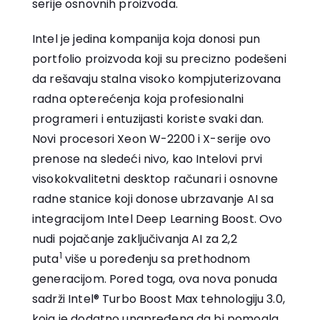
serije osnovnih proizvoda.
Intel je jedina kompanija koja donosi pun
portfolio proizvoda koji su precizno podešeni
da rešavaju stalna visoko kompjuterizovana
radna opterećenja koja profesionalni
programeri i entuzijasti koriste svaki dan.
Novi procesori Xeon W-2200 i X-serije ovo
prenose na sledeći nivo, kao Intelovi prvi
visokokvalitetni desktop računari i osnovne
radne stanice koji donose ubrzavanje AI sa
integracijom Intel Deep Learning Boost. Ovo
nudi pojačanje zaključivanja AI za 2,2
1
puta
više u poređenju sa prethodnom
generacijom. Pored toga, ova nova ponuda
sadrži Intel® Turbo Boost Max tehnologiju 3.0,
koja je dodatno unapređena da bi pomogla