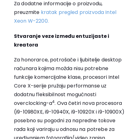
Za dodatne informacije o proizvodu,
preuzmite
kratak pregled proizvoda Intel
Xeon W-2200.
Stvaranje veze između entuzijaste i
kreatora
Za honorarce, potrošače i ljubitelje desktop
računara kojima možda nisu potrebne
funkcije komercijalne klase, procesori Intel
Core X-serije pružaju performanse uz
dodatnu fleksibilnost mogućnosti
4
overclocking-a
. Ova četiri nova procesora
(i9-10980XE, i9-10940X, i9-10920X i i9-10900X)
posebno su pogodni za napredne tokove
rada koji variraju u odnosu na potrebe za
uređivanjem fotografija/video zapisa,