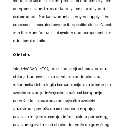
reduce the useful life of the processor and other system
components, and may reduce system stability and
performance. Product warranties may not apply if the
processor is operated beyond its specifications. Check
with the manufacturers of system and components for
additional details.
O Intel-u
Intel (NASDAQ: INTC), lider u industriji poluprovodnika,
oblikuje budućnost koja se vrti oko podataka kroz
računarsku i tehnologiju komunikacija koja je temelj za
svetske inovacije. Inženjerska stručnost kompanije
pomaže da se pozabavimo najvećim svetskim
izazovima i pomažu da se obezbede, napajaju i
povezuju milijarde uređaja i infrastruktura pametnog,
povezanog sveta – od oblaka do mreže do graničnog