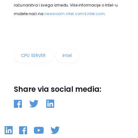
računarstva i svega između. Više informacije o Intel-u
možete naći na
newsroom.intel.com
i
intel.com
.
CPU SERVER
Intel
Share via social media:
Linkedin
Facebook
YouTube
Twitter