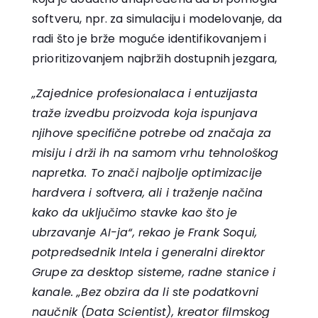
softveru, npr. za simulaciju i modelovanje, da
radi što je brže moguće identifikovanjem i
prioritizovanjem najbržih dostupnih jezgara,
„Zajednice profesionalaca i entuzijasta
traže izvedbu proizvoda koja ispunjava
njihove specifične potrebe od značaja za
misiju i drži ih na samom vrhu tehnološkog
napretka. To znači najbolje optimizacije
hardvera i softvera, ali i traženje načina
kako da uključimo stavke kao što je
ubrzavanje AI-ja“, rekao je Frank Soqui,
potpredsednik Intela i generalni direktor
Grupe za desktop sisteme, radne stanice i
kanale. „Bez obzira da li ste podatkovni
naučnik (Data Scientist), kreator filmskog