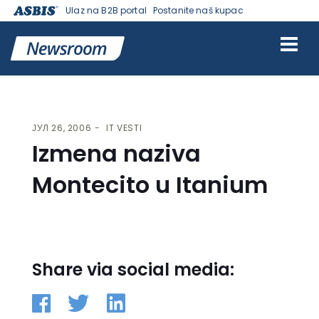
Ulaz na B2B portal
Postanite naš kupac
VESTI | ASBIS SRBIJA
>
IT VESTI
> IZMENA NAZIVA MONTECITO U
ITANIUM
ЈУЛ 26, 2006
IT VESTI
Izmena naziva
Montecito u Itanium
Share via social media: