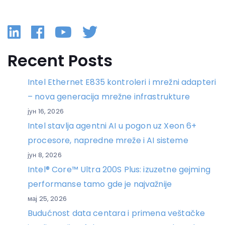
Linkedin
Facebook
YouTube
Twitter
Recent Posts
Intel Ethernet E835 kontroleri i mrežni adapteri
– nova generacija mrežne infrastrukture
јун 16, 2026
Intel stavlja agentni AI u pogon uz Xeon 6+
procesore, napredne mreže i AI sisteme
јун 8, 2026
Intel® Core™ Ultra 200S Plus: izuzetne gejming
performanse tamo gde je najvažnije
мај 25, 2026
Budućnost data centara i primena veštačke