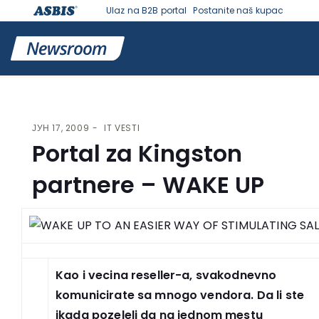
Ulaz na B2B portal
Postanite naš kupac
VESTI | ASBIS SRBIJA
>
IT VESTI
> PORTAL ZA KINGSTON PARTNERE
– WAKE UP
ЈУН 17, 2009
IT VESTI
Portal za Kingston
partnere – WAKE UP
Kao i vecina reseller-a, svakodnevno
komunicirate sa mnogo vendora. Da li ste
ikada pozeleli da na jednom mestu