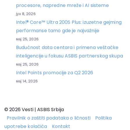
procesore, napredne mreže i AI sisteme
јун 8, 2026
Intel® Core™ Ultra 200S Plus: izuzetne gejming
performanse tamo gde je najvažnije
мај 25, 2026
Budućnost data centara i primena veštačke
inteligencije u fokusu ASBIS partnerskog skupa
мај 25, 2026
Intel Points promocije za Q2 2026
мај 14, 2026
© 2026 Vesti | ASBIS Srbija
Pravilnik o zaštiti podataka o ličnosti
Politika
upotrebe kolačića
Kontakt