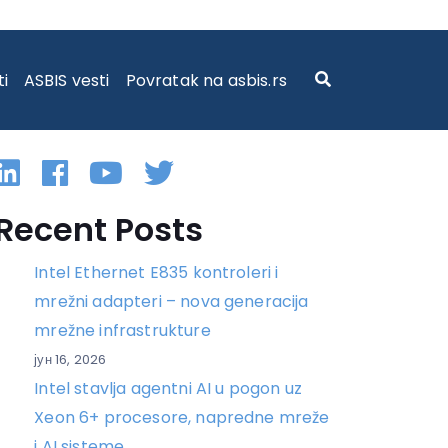
ti
ASBIS vesti
Povratak na asbis.rs
Linkedin
Facebook
YouTube
Twitter
Recent Posts
Intel Ethernet E835 kontroleri i
mrežni adapteri – nova generacija
mrežne infrastrukture
јун 16, 2026
Intel stavlja agentni AI u pogon uz
Xeon 6+ procesore, napredne mreže
i AI sisteme