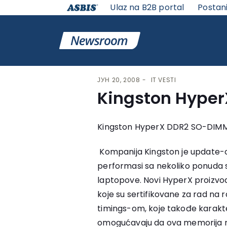
Ulaz na B2B portal
Postan
VESTI | ASBIS SRBIJA
>
IT VESTI
> KINGSTON HYPERX 
ЈУН 20, 2008
IT VESTI
Kingston Hype
Kingston HyperX DDR2 SO-DIM
Kompanija Kingston je update-ov
performasi sa nekoliko ponuda 
laptopove. Novi HyperX proizv
koje su sertifikovane za rad n
timings-om, koje takođe karakte
omogućavaju da ova memorija ra