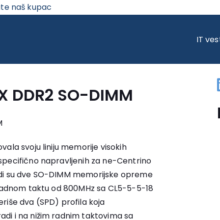
ite naš kupac
DDR2 SO-DIMM
IT ves
rX DDR2 SO-DIMM
M
ala svoju liniju memorije visokih
specifično napravljenih za ne-Centrino
odi su dve SO-DIMM memorijske opreme
a radnom taktu od 800MHz sa CL5-5-5-18
riše dva (SPD) profila koja
di i na nižim radnim taktovima sa