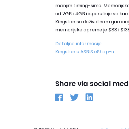
manjim timing-sima. Memorijsk
od 2GB i 4GB i isporučuje se kao
Kingston sa doživotnom garanc
memorijske opreme je $88 i $13
Detaljne informacije
Kingston u ASBIS eShop-u
Share via social med