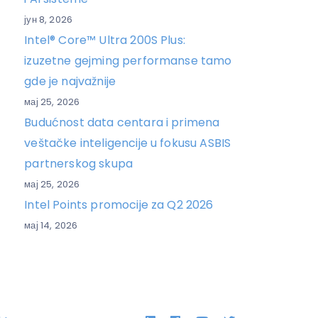
јун 8, 2026
Intel® Core™ Ultra 200S Plus:
izuzetne gejming performanse tamo
gde je najvažnije
мај 25, 2026
Budućnost data centara i primena
veštačke inteligencije u fokusu ASBIS
partnerskog skupa
мај 25, 2026
Intel Points promocije za Q2 2026
мај 14, 2026