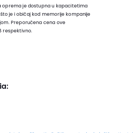
a oprema je dostupna u kapacitetima
 što je i običaj kod memorije kompanije
ijom. Preporučena cena ove
8 respektivno.
ia: