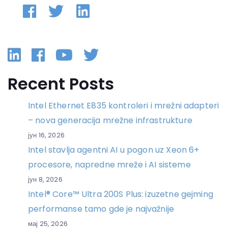
Linkedin
Facebook
YouTube
Twitter
Recent Posts
Intel Ethernet E835 kontroleri i mrežni adapteri
– nova generacija mrežne infrastrukture
јун 16, 2026
Intel stavlja agentni AI u pogon uz Xeon 6+
procesore, napredne mreže i AI sisteme
јун 8, 2026
Intel® Core™ Ultra 200S Plus: izuzetne gejming
performanse tamo gde je najvažnije
мај 25, 2026