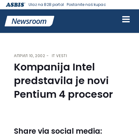
Ulaz na B2B portal
Postanite naš kupac
VESTI | ASBIS SRBIJA
>
IT VESTI
> KOMPANIJA INTEL PREDSTAVILA
JE NOVI PENTIUM 4 PROCESOR
АПРИЛ 10, 2002
IT VESTI
Kompanija Intel
predstavila je novi
Pentium 4 procesor
Share via social media: