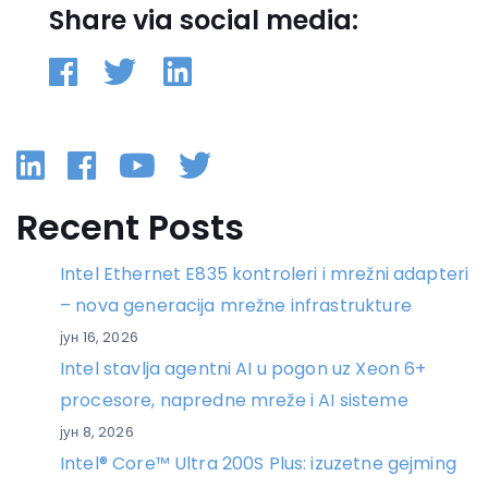
Share via social media:
Linkedin
Facebook
YouTube
Twitter
Recent Posts
Intel Ethernet E835 kontroleri i mrežni adapteri
– nova generacija mrežne infrastrukture
јун 16, 2026
Intel stavlja agentni AI u pogon uz Xeon 6+
procesore, napredne mreže i AI sisteme
јун 8, 2026
Intel® Core™ Ultra 200S Plus: izuzetne gejming