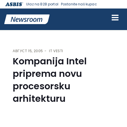
Ulaz na B2B portal
Postanite naš kupac
VESTI | ASBIS SRBIJA
>
IT VESTI
> KOMPANIJA INTEL PRIPREMA
NOVU PROCESORSKU ARHITEKTURU
АВГУСТ 15, 2005
IT VESTI
Kompanija Intel
priprema novu
procesorsku
arhitekturu