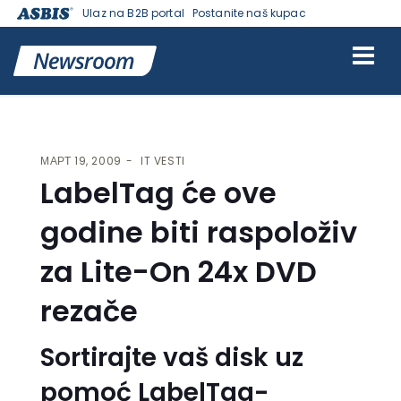
Ulaz na B2B portal
Postanite naš kupac
VESTI | ASBIS SRBIJA
>
IT VESTI
> LABELTAG ĆE OVE GODINE BITI
RASPOLOŽIV ZA LITE-ON 24X DVD REZAČE
МАРТ 19, 2009
IT VESTI
LabelTag će ove
godine biti raspoloživ
za Lite-On 24x DVD
rezače
Sortirajte vaš disk uz
pomoć LabelTag-