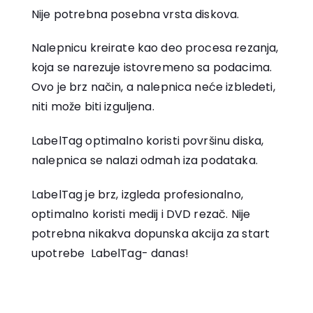
Nije potrebna posebna vrsta diskova.
Nalepnicu kreirate kao deo procesa rezanja,
koja se narezuje istovremeno sa podacima.
Ovo je brz način, a nalepnica neće izbledeti,
niti može biti izguljena.
LabelTag optimalno koristi površinu diska,
nalepnica se nalazi odmah iza podataka.
LabelTag je brz, izgleda profesionalno,
optimalno koristi medij i DVD rezač. Nije
potrebna nikakva dopunska akcija za start
upotrebe LabelTag- danas!