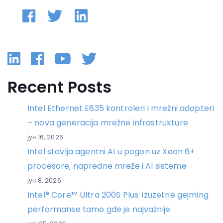
Linkedin
Facebook
YouTube
Twitter
Recent Posts
Intel Ethernet E835 kontroleri i mrežni adapteri
– nova generacija mrežne infrastrukture
јун 16, 2026
Intel stavlja agentni AI u pogon uz Xeon 6+
procesore, napredne mreže i AI sisteme
јун 8, 2026
Intel® Core™ Ultra 200S Plus: izuzetne gejming
performanse tamo gde je najvažnije