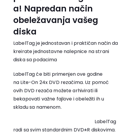
a! Napredan način
obeležavanja vašeg
diska
LabelTag je jednostavan i praktičan način da
kreirate jednostavne nalepnice na strani
diska sa podacima
LabelTag će biti primenjen ove godine
na Lite-On 24x DVD rezačima. Uz pomoć
ovih DVD rezača možete arhivirati ili
bekapovati važne fajlove i obeležiti ih u
skladu sa namenom.
LabelTag
radi sa svim standardnim DVD±R diskovima.