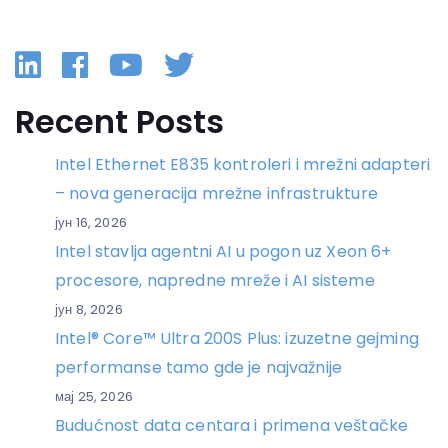
Linkedin
Facebook
YouTube
Twitter
Recent Posts
Intel Ethernet E835 kontroleri i mrežni adapteri
– nova generacija mrežne infrastrukture
јун 16, 2026
Intel stavlja agentni AI u pogon uz Xeon 6+
procesore, napredne mreže i AI sisteme
јун 8, 2026
Intel® Core™ Ultra 200S Plus: izuzetne gejming
performanse tamo gde je najvažnije
мај 25, 2026
Budućnost data centara i primena veštačke