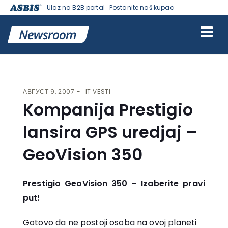
Ulaz na B2B portal
Postanite naš kupac
VESTI | ASBIS SRBIJA
>
IT VESTI
> KOMPANIJA PRESTIGIO LANSIRA
GPS UREDJAJ – GEOVISION 350
АВГУСТ 9, 2007
IT VESTI
Kompanija Prestigio
lansira GPS uredjaj –
GeoVision 350
Prestigio GeoVision 350 – Izaberite pravi
put!
Gotovo da ne postoji osoba na ovoj planeti