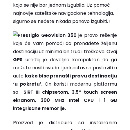
koja se nije bar jednom izgubila. Uz pomoć
najnovije satelitske navigacione tehnologija,
sigurno se nećete nikada ponovo izgubiti. !
Prestigio GeoVision 350
je pravo rešenje
koje će Vam pomoći da pronađete željenu
destinaciju uz minimalan trud i troškove. Ovaj
GPS
uređaj je dovoljno kompaktan da ga
možete nositi svuda i jednostavno postaviti u
auto
kako bise pronašli pravu destinaciju
‘u pokretu’.
On koristi modernu platformu
sa
SiRF III chipsetom,
3.5” touch screen
ekranom, 300 MHz Intel CPU i 1 GB
integrisane memorije.
Proizvod je distribuira sa instaliranim