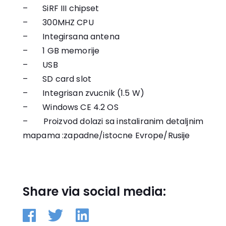
– SiRF III chipset
– 300MHZ CPU
– Integirsana antena
– 1 GB memorije
– USB
– SD card slot
– Integrisan zvucnik (1.5 W)
– Windows CE 4.2 OS
– Proizvod dolazi sa instaliranim detaljnim
mapama :zapadne/istocne Evrope/Rusije
Share via social media: