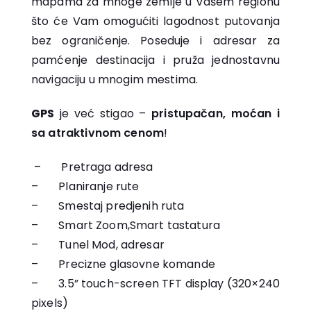
mapama za mnoge zemlje u Vašem regionu
što će Vam omogućiti lagodnost putovanja
bez ograničenje. Poseduje i adresar za
pamćenje destinacija i pruža jednostavnu
navigaciju u mnogim mestima.
GPS
je već stigao –
pristupačan, moćan i
sa atraktivnom cenom
!
– Pretraga adresa
– Planiranje rute
– Smestaj predjenih ruta
– Smart Zoom,Smart tastatura
– Tunel Mod, adresar
– Precizne glasovne komande
– 3.5” touch-screen TFT display (320×240
pixels)