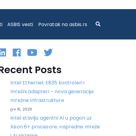
ti
ASBIS vesti
Povratak na asbis.rs
Linkedin
Facebook
YouTube
Twitter
Recent Posts
Intel Ethernet E835 kontroleri i
mrežni adapteri – nova generacija
mrežne infrastrukture
јун 16, 2026
Intel stavlja agentni AI u pogon uz
Xeon 6+ procesore, napredne mreže
i AI sisteme