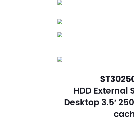
ST3025
HDD External 
Desktop 3.5′ 2
cach