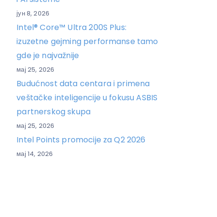
јун 8, 2026
Intel® Core™ Ultra 200S Plus:
izuzetne gejming performanse tamo
gde je najvažnije
мај 25, 2026
Budućnost data centara i primena
veštačke inteligencije u fokusu ASBIS
partnerskog skupa
мај 25, 2026
Intel Points promocije za Q2 2026
мај 14, 2026