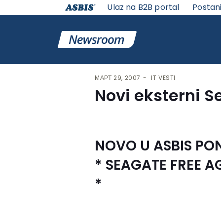
Ulaz na B2B portal
Postan
VESTI | ASBIS SRBIJA
>
IT VESTI
> NOVI EKSTERNI SEA
МАРТ 29, 2007
IT VESTI
Novi eksterni S
NOVO U ASBIS PO
* SEAGATE FREE A
*