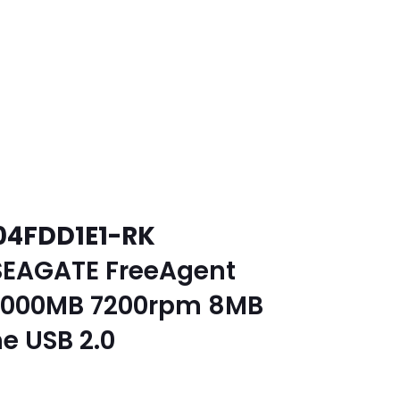
04FDD1E1-RK
SEAGATE FreeAgent
50000MB 7200rpm 8MB
e USB 2.0