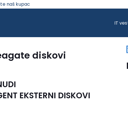
ite naš kupac
GATE DISKOVI
IT ves
eagate diskovi
NUDI
GENT EKSTERNI DISKOVI