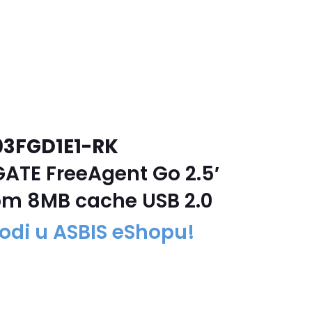
03FGD1E1-RK
GATE FreeAgent Go 2.5′
m 8MB cache USB 2.0
odi u ASBIS eShopu!