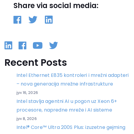
Share via social media:
Linkedin
Facebook
YouTube
Twitter
Recent Posts
Intel Ethernet E835 kontroleri i mrežni adapteri
– nova generacija mrežne infrastrukture
јун 16, 2026
Intel stavlja agentni AI u pogon uz Xeon 6+
procesore, napredne mreže i AI sisteme
јун 8, 2026
Intel® Core™ Ultra 200S Plus: izuzetne gejming