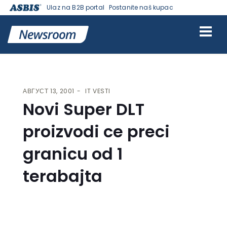
Ulaz na B2B portal
Postanite naš kupac
VESTI | ASBIS SRBIJA
>
IT VESTI
> NOVI SUPER DLT PROIZVODI CE
PRECI GRANICU OD 1 TERABAJTA
АВГУСТ 13, 2001
IT VESTI
Novi Super DLT
proizvodi ce preci
granicu od 1
terabajta