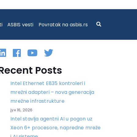
ti
ASBIS vesti
Povratak na asbis.rs
Linkedin
Facebook
YouTube
Twitter
Recent Posts
Intel Ethernet E835 kontroleri i
mrežni adapteri – nova generacija
mrežne infrastrukture
јун 16, 2026
Intel stavlja agentni AI u pogon uz
Xeon 6+ procesore, napredne mreže
i AI sisteme