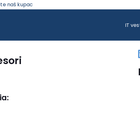
ite naš kupac
ORI
IT ves
esori
ia: