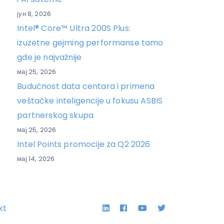
јун 8, 2026
Intel® Core™ Ultra 200S Plus:
izuzetne gejming performanse tamo
gde je najvažnije
мај 25, 2026
Budućnost data centara i primena
veštačke inteligencije u fokusu ASBIS
partnerskog skupa
мај 25, 2026
Intel Points promocije za Q2 2026
мај 14, 2026
Linkedin
Facebook
YouTube
Twitter
kt