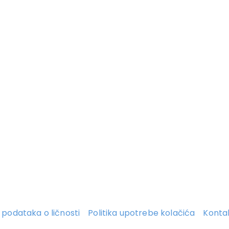
ti podataka o ličnosti
Politika upotrebe kolačića
Konta