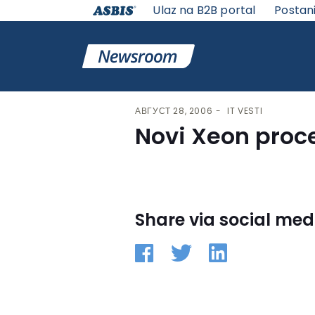
Ulaz na B2B portal
Postan
VESTI | ASBIS SRBIJA
>
IT VESTI
> NOVI XEON PROCES
АВГУСТ 28, 2006
IT VESTI
Novi Xeon proc
Share via social med